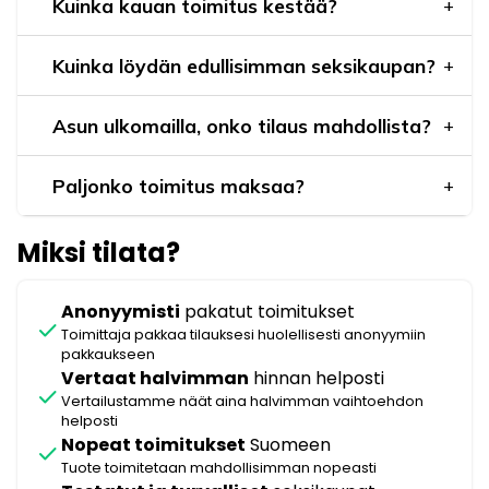
Kuinka kauan toimitus kestää?
Kuinka löydän edullisimman seksikaupan?
Asun ulkomailla, onko tilaus mahdollista?
Paljonko toimitus maksaa?
Miksi tilata?
Anonyymisti
pakatut toimitukset
check
Toimittaja pakkaa tilauksesi huolellisesti anonyymiin
pakkaukseen
Vertaat halvimman
hinnan helposti
check
Vertailustamme näät aina halvimman vaihtoehdon
helposti
Nopeat toimitukset
Suomeen
check
Tuote toimitetaan mahdollisimman nopeasti