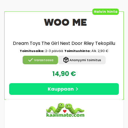
Halvin hinta
Dream Toys The Girl Next Door Riley Tekopillu
Toimitusaika:
2-3 päivää
Toimitushinta:
Alk. 2,90 €
check
package_2
Varastossa
Anonyymi toimitus
14,90 €
chevron_right
Kauppaan