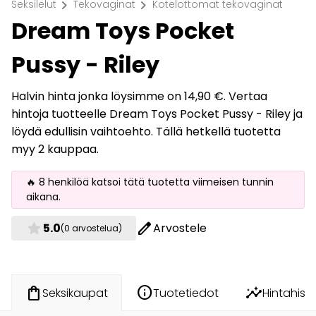
chevron_right
chevron_right
Seksilelut
Tekovaginat
Kotelottomat tekovaginat
Dream Toys Pocket
Pussy - Riley
Halvin hinta jonka löysimme on 14,90 €. Vertaa
hintoja tuotteelle Dream Toys Pocket Pussy - Riley ja
löydä edullisin vaihtoehto. Tällä hetkellä tuotetta
myy 2 kauppaa.
🔥 8 henkilöä katsoi tätä tuotetta viimeisen tunnin
aikana.
star
edit
5.0
Arvostele
(0 arvostelua)
info
insights
shopping_bag
Tuotetiedot
Hintahisto
Seksikaupat