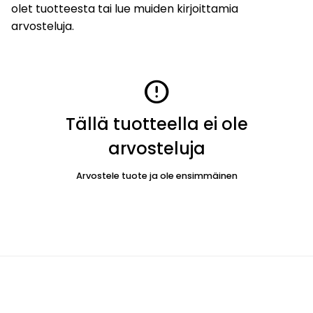
olet tuotteesta tai lue muiden kirjoittamia
arvosteluja.
error
Tällä tuotteella ei ole
arvosteluja
Arvostele tuote ja ole ensimmäinen