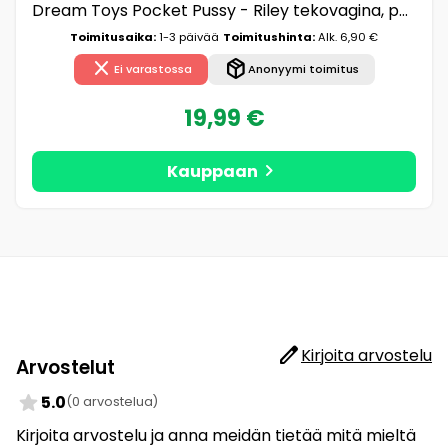
Dream Toys Pocket Pussy - Riley tekovagina, pehmeä, joustava, aidon näköinen, puristeltava, vaalea
Toimitusaika:
1-3 päivää
Toimitushinta:
Alk. 6,90 €
close
package_2
Ei varastossa
Anonyymi toimitus
19,99 €
chevron_right
Kauppaan
edit
Kirjoita arvostelu
Arvostelut
star
5.0
(0 arvostelua)
Kirjoita arvostelu ja anna meidän tietää mitä mieltä