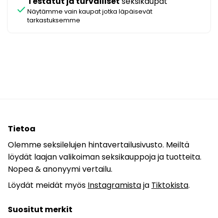
Testatut ja turvalliset
seksikaupat
check
Näytämme vain kaupat jotka läpäisevät
tarkastuksemme
Tietoa
Olemme seksilelujen hintavertailusivusto. Meiltä
löydät laajan valikoiman seksikauppoja ja tuotteita.
Nopea & anonyymi vertailu.
Löydät meidät myös
Instagramista
ja
Tiktokista
.
Suositut merkit