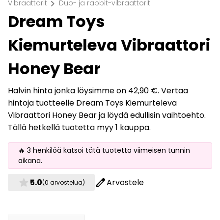
chevron_right
Vibraattorit
Duo- ja rabbit-vibraattorit
Dream Toys
Kiemurteleva Vibraattori
Honey Bear
Halvin hinta jonka löysimme on 42,90 €. Vertaa
hintoja tuotteelle Dream Toys Kiemurteleva
Vibraattori Honey Bear ja löydä edullisin vaihtoehto.
Tällä hetkellä tuotetta myy 1 kauppa.
🔥 3 henkilöä katsoi tätä tuotetta viimeisen tunnin
aikana.
star
edit
5.0
Arvostele
(0 arvostelua)