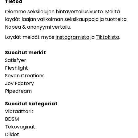
Tietoa
Olemme seksilelujen hintavertailusivusto. Meiltä
löydät laajan valikoiman seksikauppoja ja tuotteita.
Nopea & anonyymi vertailu.
Löydät meidät myös
Instagramista
ja
Tiktokista
.
Suositut merkit
Satisfyer
Fleshlight
Seven Creations
Joy Factory
Pipedream
Suositut kategoriat
Vibraattorit
BDSM
Tekovaginat
Dildot