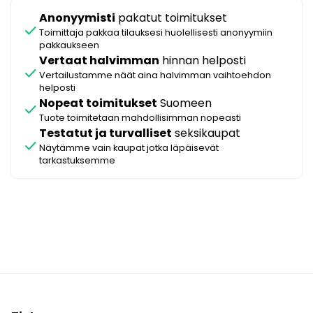
Anonyymisti
pakatut toimitukset
check
Toimittaja pakkaa tilauksesi huolellisesti anonyymiin
pakkaukseen
Vertaat halvimman
hinnan helposti
check
Vertailustamme näät aina halvimman vaihtoehdon
helposti
Nopeat toimitukset
Suomeen
check
Tuote toimitetaan mahdollisimman nopeasti
Testatut ja turvalliset
seksikaupat
check
Näytämme vain kaupat jotka läpäisevät
tarkastuksemme