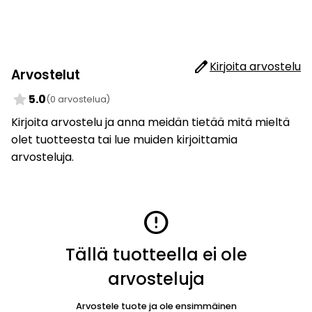
edit
Kirjoita arvostelu
Arvostelut
star
5.0
(0 arvostelua)
Kirjoita arvostelu ja anna meidän tietää mitä mieltä
olet tuotteesta tai lue muiden kirjoittamia
arvosteluja.
error
Tällä tuotteella ei ole
arvosteluja
Arvostele tuote ja ole ensimmäinen