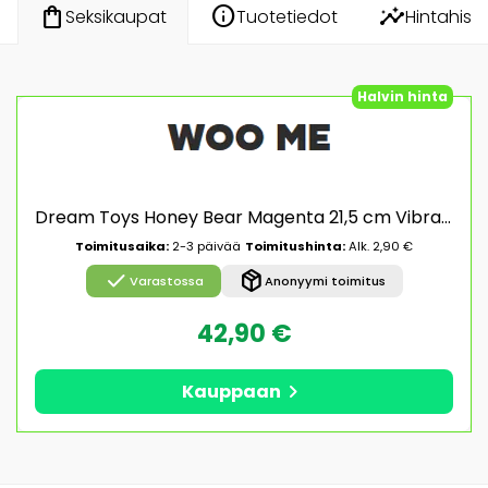
info
insights
shopping_bag
Tuotetiedot
Hintahisto
Seksikaupat
Halvin hinta
Dream Toys Honey Bear Magenta 21,5 cm Vibraattori
Toimitusaika:
2-3 päivää
Toimitushinta:
Alk. 2,90 €
check
package_2
Varastossa
Anonyymi toimitus
42,90 €
chevron_right
Kauppaan