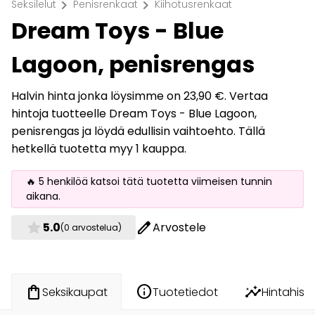
chevron_right
chevron_right
Seksilelut
Penisrenkaat
Kiihotusrenkaat
Dream Toys - Blue
Lagoon, penisrengas
Halvin hinta jonka löysimme on 23,90 €. Vertaa
hintoja tuotteelle Dream Toys - Blue Lagoon,
penisrengas ja löydä edullisin vaihtoehto. Tällä
hetkellä tuotetta myy 1 kauppa.
🔥 5 henkilöä katsoi tätä tuotetta viimeisen tunnin
aikana.
star
edit
5.0
Arvostele
(0 arvostelua)
info
insights
shopping_bag
Tuotetiedot
Hintahisto
Seksikaupat