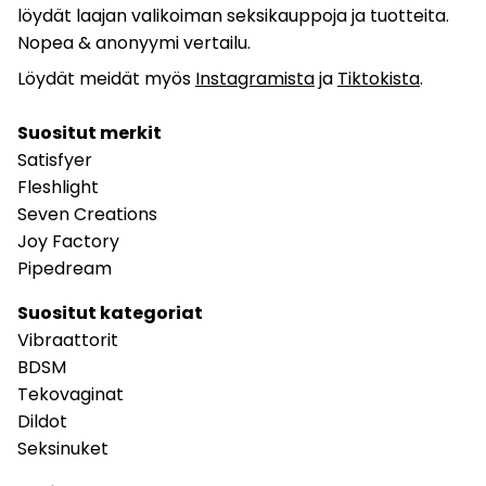
löydät laajan valikoiman seksikauppoja ja tuotteita.
Nopea & anonyymi vertailu.
Löydät meidät myös
Instagramista
ja
Tiktokista
.
Suositut merkit
Satisfyer
Fleshlight
Seven Creations
Joy Factory
Pipedream
Suositut kategoriat
Vibraattorit
BDSM
Tekovaginat
Dildot
Seksinuket