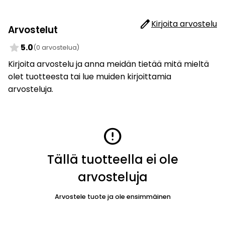
edit
Kirjoita arvostelu
Arvostelut
star
5.0
(0 arvostelua)
Kirjoita arvostelu ja anna meidän tietää mitä mieltä
olet tuotteesta tai lue muiden kirjoittamia
arvosteluja.
error
Tällä tuotteella ei ole
arvosteluja
Arvostele tuote ja ole ensimmäinen