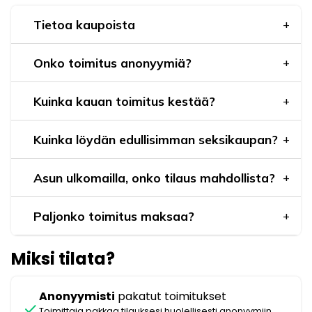
Tietoa kaupoista
Onko toimitus anonyymiä?
Kuinka kauan toimitus kestää?
Kuinka löydän edullisimman seksikaupan?
Asun ulkomailla, onko tilaus mahdollista?
Paljonko toimitus maksaa?
Miksi tilata?
Anonyymisti
pakatut toimitukset
check
Toimittaja pakkaa tilauksesi huolellisesti anonyymiin