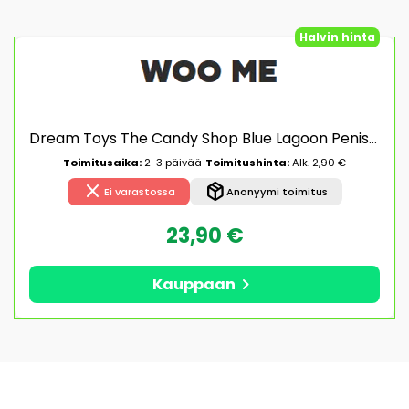
Halvin hinta
Dream Toys The Candy Shop Blue Lagoon Penisrengas vibraattorilla
Toimitusaika:
2-3 päivää
Toimitushinta:
Alk. 2,90 €
close
package_2
Ei varastossa
Anonyymi toimitus
23,90 €
chevron_right
Kauppaan