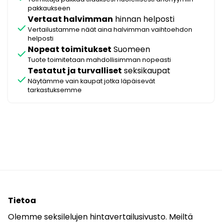
pakkaukseen
Vertaat halvimman
hinnan helposti
check
Vertailustamme näät aina halvimman vaihtoehdon
helposti
Nopeat toimitukset
Suomeen
check
Tuote toimitetaan mahdollisimman nopeasti
Testatut ja turvalliset
seksikaupat
check
Näytämme vain kaupat jotka läpäisevät
tarkastuksemme
Tietoa
Olemme seksilelujen hintavertailusivusto. Meiltä