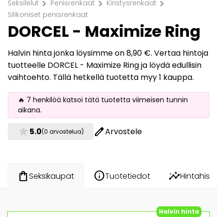
chevron_right
chevron_right
chevron_right
Seksilelut
Penisrenkaat
Kiristysrenkaat
Silikoniset penisrenkaat
DORCEL - Maximize Ring
Halvin hinta jonka löysimme on 8,90 €. Vertaa hintoja
tuotteelle DORCEL - Maximize Ring ja löydä edullisin
vaihtoehto. Tällä hetkellä tuotetta myy 1 kauppa.
🔥 7 henkilöä katsoi tätä tuotetta viimeisen tunnin
aikana.
star
edit
5.0
Arvostele
(0 arvostelua)
info
insights
shopping_bag
Tuotetiedot
Hintahisto
Seksikaupat
Halvin hinta