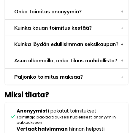
Onko toimitus anonyymiä?
Kuinka kauan toimitus kestää?
Kuinka löydän edullisimman seksikaupan?
Asun ulkomailla, onko tilaus mahdollista?
Paljonko toimitus maksaa?
Miksi tilata?
Anonyymisti
pakatut toimitukset
check
Toimittaja pakkaa tilauksesi huolellisesti anonyymiin
pakkaukseen
Vertaat halvimman
hinnan helposti