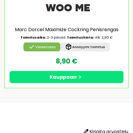
Marc Dorcel Maximize Cockring Penisrengas
Toimitusaika:
2-3 päivää
Toimitushinta:
Alk. 2,90 €
check
package_2
Varastossa
Anonyymi toimitus
8,90 €
chevron_right
Kauppaan
edit
Kirjoita arvostelu