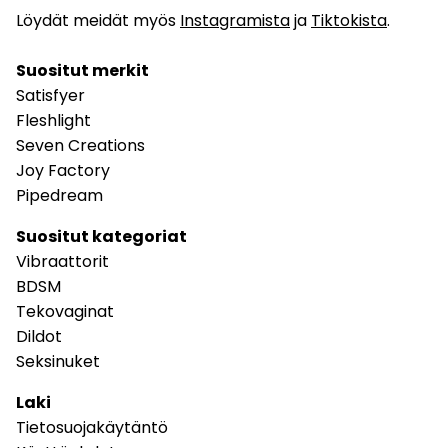
Löydät meidät myös
Instagramista
ja
Tiktokista
.
Suositut merkit
Satisfyer
Fleshlight
Seven Creations
Joy Factory
Pipedream
Suositut kategoriat
Vibraattorit
BDSM
Tekovaginat
Dildot
Seksinuket
Laki
Tietosuojakäytäntö