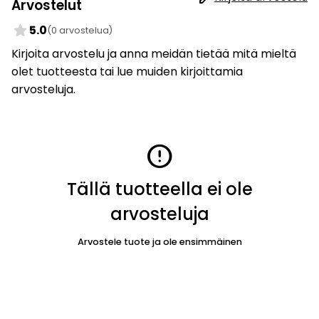
Arvostelut
star
5.0
(0 arvostelua)
Kirjoita arvostelu ja anna meidän tietää mitä mieltä
olet tuotteesta tai lue muiden kirjoittamia
arvosteluja.
error
Tällä tuotteella ei ole
arvosteluja
Arvostele tuote ja ole ensimmäinen