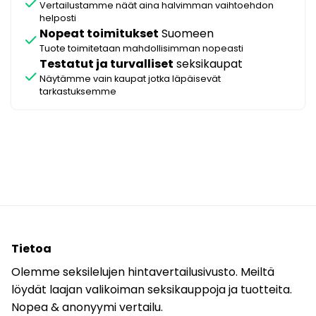
check
Vertailustamme näät aina halvimman vaihtoehdon
helposti
Nopeat toimitukset
Suomeen
check
Tuote toimitetaan mahdollisimman nopeasti
Testatut ja turvalliset
seksikaupat
check
Näytämme vain kaupat jotka läpäisevät
tarkastuksemme
Tietoa
Olemme seksilelujen hintavertailusivusto. Meiltä
löydät laajan valikoiman seksikauppoja ja tuotteita.
Nopea & anonyymi vertailu.