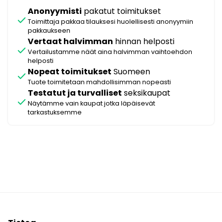
Anonyymisti
pakatut toimitukset
check
Toimittaja pakkaa tilauksesi huolellisesti anonyymiin
pakkaukseen
Vertaat halvimman
hinnan helposti
check
Vertailustamme näät aina halvimman vaihtoehdon
helposti
Nopeat toimitukset
Suomeen
check
Tuote toimitetaan mahdollisimman nopeasti
Testatut ja turvalliset
seksikaupat
check
Näytämme vain kaupat jotka läpäisevät
tarkastuksemme