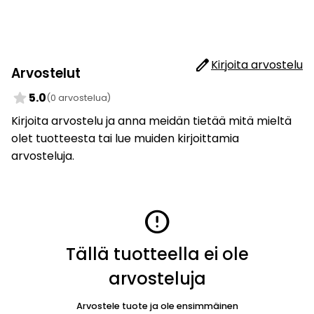
edit
Kirjoita arvostelu
Arvostelut
star
5.0
(0 arvostelua)
Kirjoita arvostelu ja anna meidän tietää mitä mieltä
olet tuotteesta tai lue muiden kirjoittamia
arvosteluja.
error
Tällä tuotteella ei ole
arvosteluja
Arvostele tuote ja ole ensimmäinen