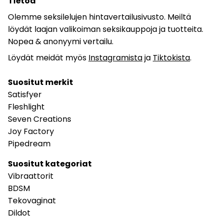
Tietoa
Olemme seksilelujen hintavertailusivusto. Meiltä
löydät laajan valikoiman seksikauppoja ja tuotteita.
Nopea & anonyymi vertailu.
Löydät meidät myös
Instagramista
ja
Tiktokista
.
Suositut merkit
Satisfyer
Fleshlight
Seven Creations
Joy Factory
Pipedream
Suositut kategoriat
Vibraattorit
BDSM
Tekovaginat
Dildot