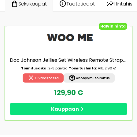
info
insights
shopping_bag
Tuotetiedot
Hintahisto
Seksikaupat
Halvin hinta
Doc Johnson Jellies Set Wireless Remote Strap-on paketti
Toimitusaika:
2-3 päivää
Toimitushinta:
Alk. 2,90 €
close
package_2
Ei varastossa
Anonyymi toimitus
129,90 €
chevron_right
Kauppaan