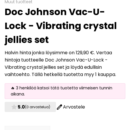
Muut tuotteet
Doc Johnson Vac-U-
Lock - Vibrating crystal
jellies set
Halvin hinta jonka löysimme on 129,90 €. Vertaa
hintoja tuotteelle Doc Johnson Vac-U-Lock -
Vibrating crystal jellies set ja löydä edullisin
vaihtoehto. Tällä hetkellä tuotetta myy 1 kauppa.
🔥 3 henkilöä katsoi tätä tuotetta viimeisen tunnin
aikana.
star
edit
5.0
Arvostele
(0 arvostelua)