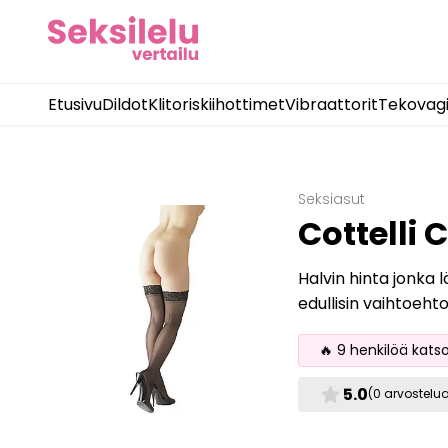
Etusivu
Dildot
Klitoriskiihottimet
Vibraattorit
Tekovag
Seksiasut
Cottelli
Halvin hinta jonka 
edullisin vaihtoeht
🔥 9 henkilöä kats
star
5.0
(0 arvostelu