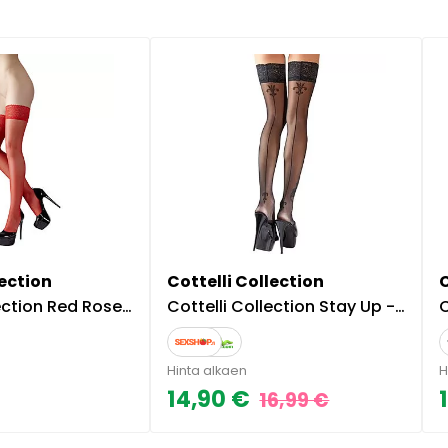
lection
Cottelli Collection
ose - Stay Up -sukat, punainen
Cottelli Collection Stay Up -sukat leveällä resorilla
C
Hinta alkaen
H
14,90 €
16,99 €