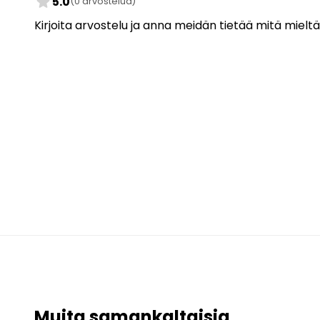
star
5.0
(0 arvostelua)
Kirjoita arvostelu ja anna meidän tietää mitä mieltä
Muita samankaltaisia