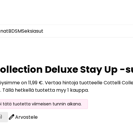
inat
BDSM
Seksiasut
 Collection Deluxe Stay Up 
löysimme on 11,99 €. Vertaa hintoja tuotteelle Cottelli Col
o. Tällä hetkellä tuotetta myy 1 kauppa.
oi tätä tuotetta viimeisen tunnin aikana.
edit
Arvostele
a)