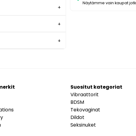
Näytämme vain kaupat jot
merkit
Suositut kategoriat
Vibraattorit
BDSM
ations
Tekovaginat
ry
Dildot
m
Seksinuket