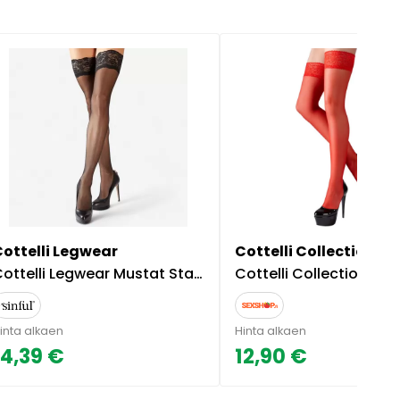
Cottelli Legwear
Cottelli Collection
ottelli Legwear Mustat Stay Up sukat
Cottelli Collection Cottelli Legwear Punaiset St
inta alkaen
Hinta alkaen
14,39 €
12,90 €