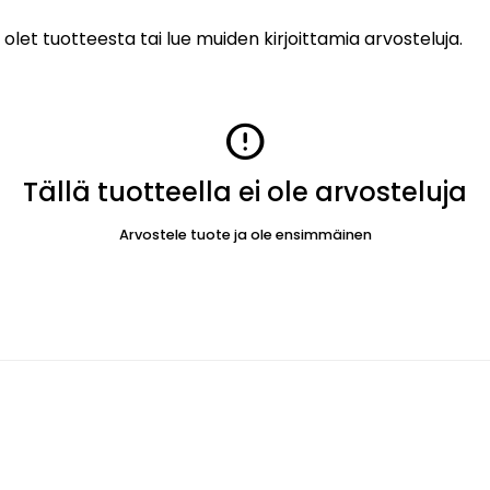
 olet tuotteesta tai lue muiden kirjoittamia arvosteluja.
error
Tällä tuotteella ei ole arvosteluja
Arvostele tuote ja ole ensimmäinen