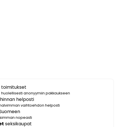
 toimitukset
i huolellisesti anonyymiin pakkaukseen
hinnan helposti
halvimman vaihtoehdon helposti
Suomeen
lisimman nopeasti
et
seksikaupat