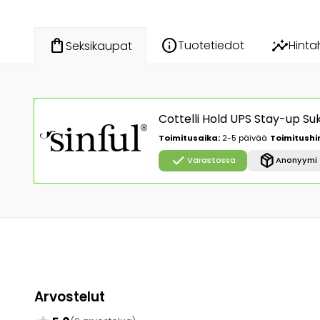
info
insights
shopping_bag
Tuotetiedot
Hinta
Seksikaupat
Cottelli Hold UPS Stay-up Su
Toimitusaika:
2-5 päivää
Toimitushi
check
package_2
Varastossa
Anonyymi 
Arvostelut