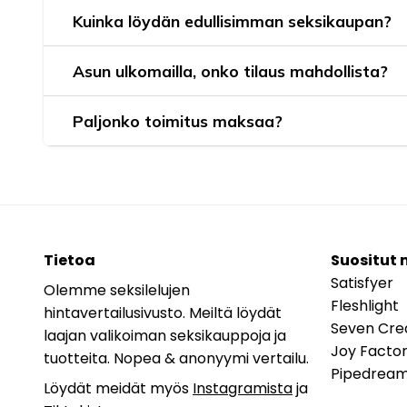
Kuinka löydän edullisimman seksikaupan?
Asun ulkomailla, onko tilaus mahdollista?
Paljonko toimitus maksaa?
Tietoa
Suositut 
Satisfyer
Olemme seksilelujen
Fleshlight
hintavertailusivusto. Meiltä löydät
Seven Cre
laajan valikoiman seksikauppoja ja
Joy Facto
tuotteita. Nopea & anonyymi vertailu.
Pipedrea
Löydät meidät myös
Instagramista
ja