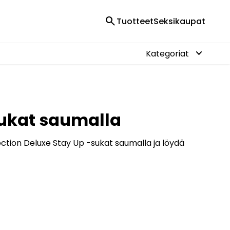
search
Tuotteet
Seksikaupat
keyboard_arrow_down
Kategoriat
-sukat saumalla
lection Deluxe Stay Up -sukat saumalla ja löydä