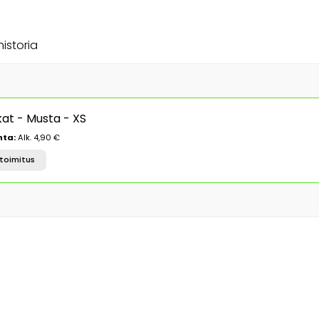
historia
kat - Musta - XS
nta:
Alk. 4,90 €
toimitus