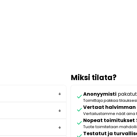
Miksi tilata?
Anonyymisti
pakatut
check
Toimittaja pakkaa tilaukses
Vertaat halvimman
check
Vertailustamme näät aina 
Nopeat toimitukset
check
Tuote toimitetaan mahdol
Testatut ja turvallis
check