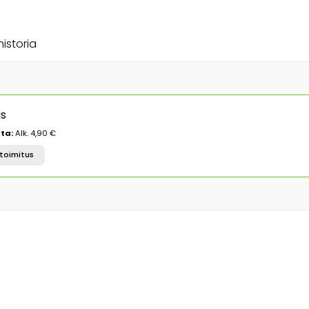
historia
as
ta:
Alk. 4,90 €
toimitus