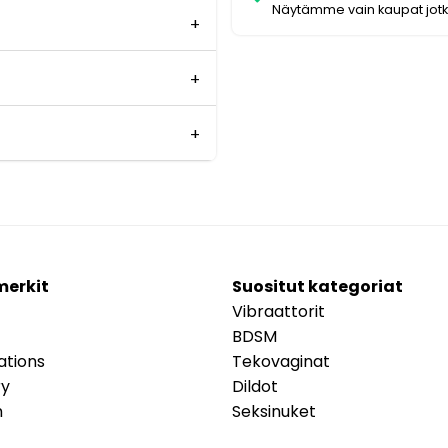
Näytämme vain kaupat jot
merkit
Suositut kategoriat
Vibraattorit
BDSM
ations
Tekovaginat
ry
Dildot
m
Seksinuket