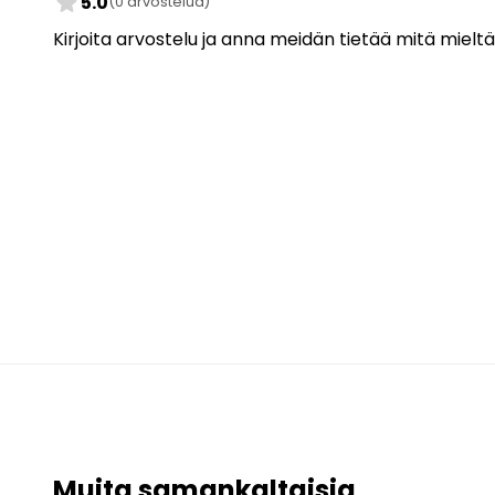
star
5.0
(0 arvostelua)
Kirjoita arvostelu ja anna meidän tietää mitä mieltä
Muita samankaltaisia