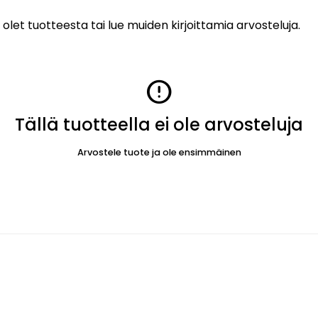
 olet tuotteesta tai lue muiden kirjoittamia arvosteluja.
error
Tällä tuotteella ei ole arvosteluja
Arvostele tuote ja ole ensimmäinen