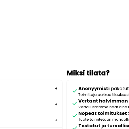
Miksi tilata?
Anonyymisti
pakatut
check
Toimittaja pakkaa tilaukses
Vertaat halvimman
check
Vertailustamme näät aina 
Nopeat toimitukset
check
Tuote toimitetaan mahdol
Testatut ja turvallis
check