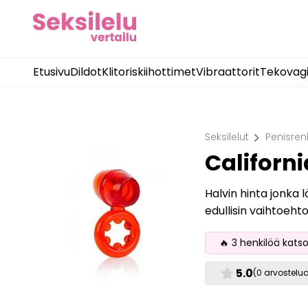
Etusivu
Dildot
Klitoriskiihottimet
Vibraattorit
Tekovag
chevron_right
Seksilelut
Penisren
Californ
Halvin hinta jonka 
edullisin vaihtoeht
🔥 3 henkilöä kats
star
5.0
(0 arvostelu