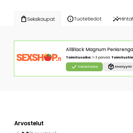
info
insights
shopping_bag
Tuotetiedot
Hinta
Seksikaupat
AllBlack Magnum Penisreng
Toimitusaika:
1-3 päivää
Toimitushin
check
package_2
Varastossa
Anonyymi 
Arvostelut