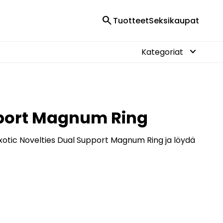
search
Tuotteet
Seksikaupat
keyboard_arrow_down
Kategoriat
upport Magnum Ring
 Exotic Novelties Dual Support Magnum Ring ja löydä