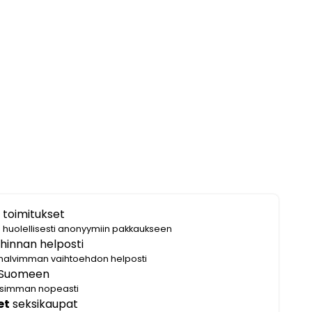
 toimitukset
i huolellisesti anonyymiin pakkaukseen
hinnan helposti
halvimman vaihtoehdon helposti
Suomeen
lisimman nopeasti
et
seksikaupat