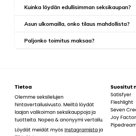
Kuinka löydän edullisimman seksikaupan?
Asun ulkomailla, onko tilaus mahdollista?
Paljonko toimitus maksaa?
Tietoa
Suositut 
Satisfyer
Olemme seksilelujen
Fleshlight
hintavertailusivusto. Meiltä löydät
Seven Cre
laajan valikoiman seksikauppoja ja
Joy Facto
tuotteita. Nopea & anonyymi vertailu.
Pipedrea
Löydät meidät myös
Instagramista
ja