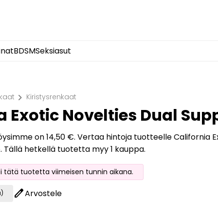
inat
BDSM
Seksiasut
chevron_right
kaat
Kiristysrenkaat
ia Exotic Novelties Dual S
löysimme on 14,50 €. Vertaa hintoja tuotteelle California
o. Tällä hetkellä tuotetta myy 1 kauppa.
oi tätä tuotetta viimeisen tunnin aikana.
edit
Arvostele
a)