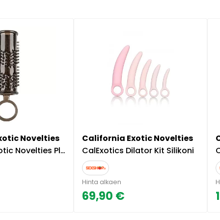
xotic Novelties
California Exotic Novelties
C
velties Pleasure Enhancer
CalExotics Dilator Kit Silikoni
C
Hinta alkaen
H
69,90 €