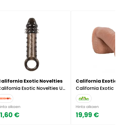
alifornia Exotic Novelties
California Exotic Nove
alifornia Exotic Novelties Ultimate Stud Extender
California Exotic Novelties Packer Gear - Pac
inta alkaen
Hinta alkaen
11,60 €
19,99 €