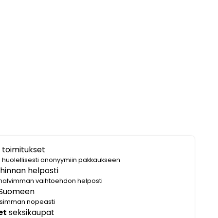
 toimitukset
i huolellisesti anonyymiin pakkaukseen
hinnan helposti
halvimman vaihtoehdon helposti
Suomeen
lisimman nopeasti
et
seksikaupat