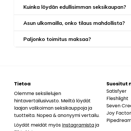
Kuinka löydän edullisimman seksikaupan?
Asun ulkomailla, onko tilaus mahdollista?
Paljonko toimitus maksaa?
Tietoa
Suositut 
Satisfyer
Olemme seksilelujen
Fleshlight
hintavertailusivusto. Meiltä löydät
Seven Cre
laajan valikoiman seksikauppoja ja
Joy Facto
tuotteita. Nopea & anonyymi vertailu.
Pipedrea
Löydät meidät myös
Instagramista
ja