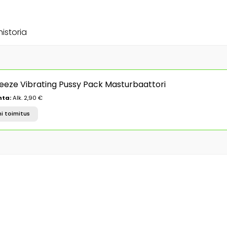
historia
ueeze Vibrating Pussy Pack Masturbaattori
nta:
Alk. 2,90 €
i toimitus