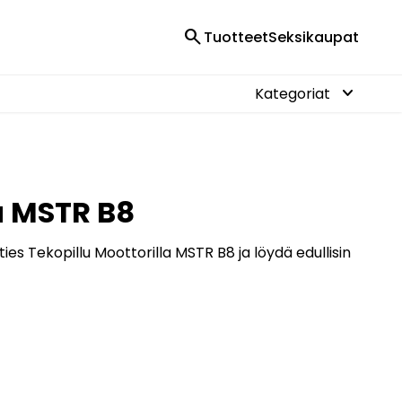
search
Tuotteet
Seksikaupat
keyboard_arrow_down
Kategoriat
la MSTR B8
ies Tekopillu Moottorilla MSTR B8 ja löydä edullisin