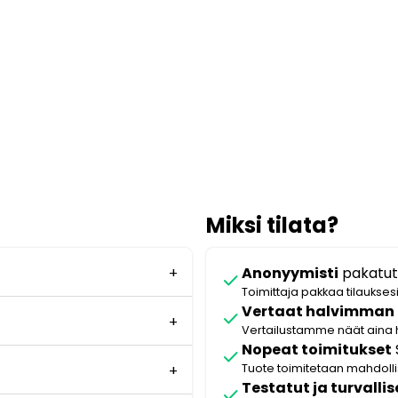
Miksi tilata?
Anonyymisti
pakatut
check
Toimittaja pakkaa tilaukses
Vertaat halvimman
check
Vertailustamme näät aina 
Nopeat toimitukset
check
Tuote toimitetaan mahdol
Testatut ja turvallis
check