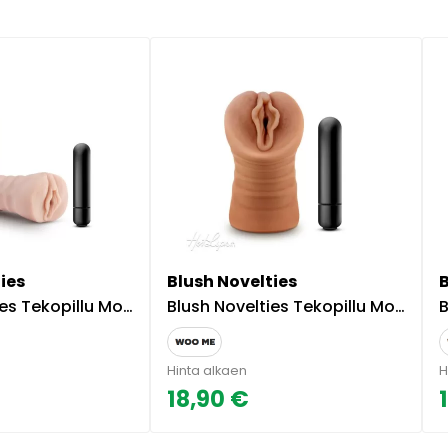
ies
Blush Novelties
pillu Moottorilla Ashley
Blush Novelties Tekopillu Moottorilla Sofia
B
Hinta alkaen
H
18,90 €