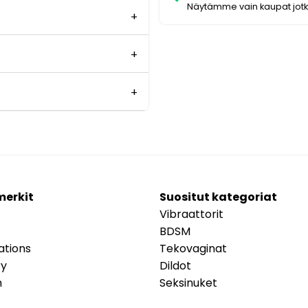
Näytämme vain kaupat jot
merkit
Suositut kategoriat
Vibraattorit
BDSM
ations
Tekovaginat
ry
Dildot
m
Seksinuket