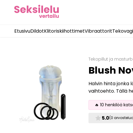
Etusivu
Dildot
Klitoriskiihottimet
Vibraattorit
Tekovag
Tekopillut ja masturb
Blush Nov
Halvin hinta jonka 
vaihtoehto. Tällä h
🔥 10 henkilöä kat
star
5.0
(0 arvostelu