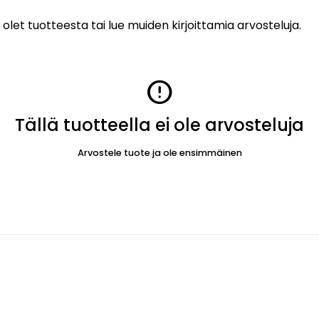
 olet tuotteesta tai lue muiden kirjoittamia arvosteluja.
error
Tällä tuotteella ei ole arvosteluja
Arvostele tuote ja ole ensimmäinen