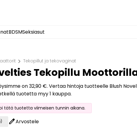
inat
BDSM
Seksiasut
chevron_right
aattorit
Tekopillut ja tekovaginat
elties Tekopillu Moottoril
löysimme on 32,90 €. Vertaa hintoja tuotteelle Blush Novelt
etkellä tuotetta myy 1 kauppa.
soi tätä tuotetta viimeisen tunnin aikana.
edit
Arvostele
a)