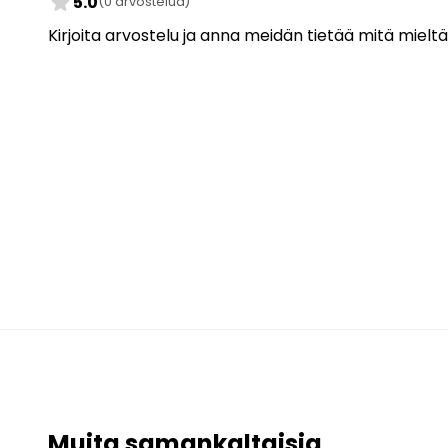
star
5.0
(0 arvostelua)
Kirjoita arvostelu ja anna meidän tietää mitä mieltä
Muita samankaltaisia