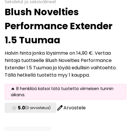
Seksilelut ja seksivälineet
Blush Novelties
Performance Extender
1.5 Tuumaa
Halvin hinta jonka löysimme on 14,90 €. Vertaa
hintoja tuotteelle Blush Novelties Performance
Extender 1.5 Tuumaa ja löydä edullisin vaihtoehto.
Tällä hetkellä tuotetta myy 1 kauppa.
🔥 8 henkilöä katsoi tätä tuotetta viimeisen tunnin
aikana.
star
edit
5.0
Arvostele
(0 arvostelua)