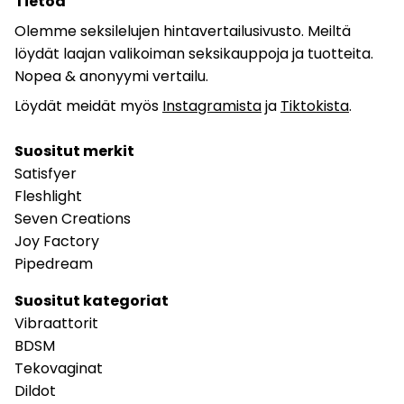
Tietoa
Olemme seksilelujen hintavertailusivusto. Meiltä
löydät laajan valikoiman seksikauppoja ja tuotteita.
Nopea & anonyymi vertailu.
Löydät meidät myös
Instagramista
ja
Tiktokista
.
Suositut merkit
Satisfyer
Fleshlight
Seven Creations
Joy Factory
Pipedream
Suositut kategoriat
Vibraattorit
BDSM
Tekovaginat
Dildot