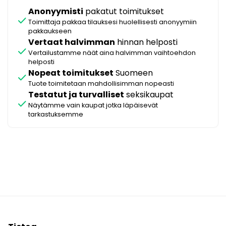
Anonyymisti
pakatut toimitukset
check
Toimittaja pakkaa tilauksesi huolellisesti anonyymiin
pakkaukseen
Vertaat halvimman
hinnan helposti
check
Vertailustamme näät aina halvimman vaihtoehdon
helposti
Nopeat toimitukset
Suomeen
check
Tuote toimitetaan mahdollisimman nopeasti
Testatut ja turvalliset
seksikaupat
check
Näytämme vain kaupat jotka läpäisevät
tarkastuksemme