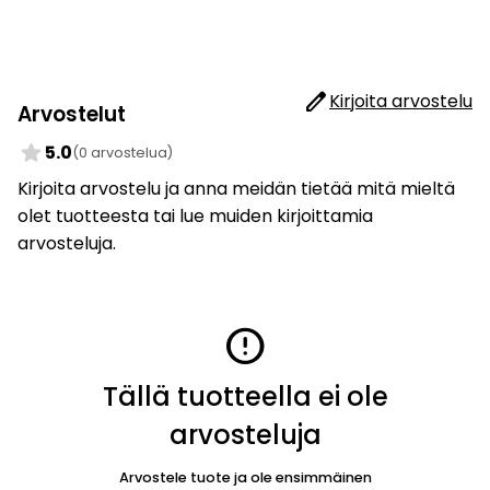
edit
Kirjoita arvostelu
Arvostelut
star
5.0
(0 arvostelua)
Kirjoita arvostelu ja anna meidän tietää mitä mieltä
olet tuotteesta tai lue muiden kirjoittamia
arvosteluja.
error
Tällä tuotteella ei ole
arvosteluja
Arvostele tuote ja ole ensimmäinen