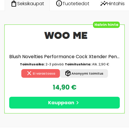
info
insights
shopping_bag
Tuotetiedot
Hintahisto
Seksikaupat
Halvin hinta
Blush Novelties Performance Cock Xtender Peniksen pidentäjä/sleeve
Toimitusaika:
2-3 päivää
Toimitushinta:
Alk. 2,90 €
close
package_2
Ei varastossa
Anonyymi toimitus
14,90 €
chevron_right
Kauppaan