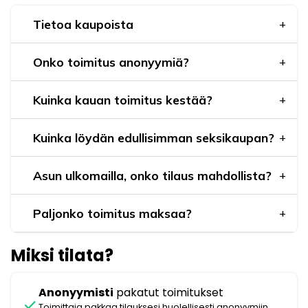
Tietoa kaupoista
Onko toimitus anonyymiä?
Kuinka kauan toimitus kestää?
Kuinka löydän edullisimman seksikaupan?
Asun ulkomailla, onko tilaus mahdollista?
Paljonko toimitus maksaa?
Miksi tilata?
Anonyymisti
pakatut toimitukset
check
Toimittaja pakkaa tilauksesi huolellisesti anonyymiin