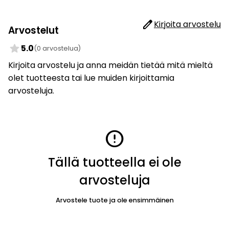
edit
Kirjoita arvostelu
Arvostelut
star
5.0
(0 arvostelua)
Kirjoita arvostelu ja anna meidän tietää mitä mieltä
olet tuotteesta tai lue muiden kirjoittamia
arvosteluja.
error
Tällä tuotteella ei ole
arvosteluja
Arvostele tuote ja ole ensimmäinen