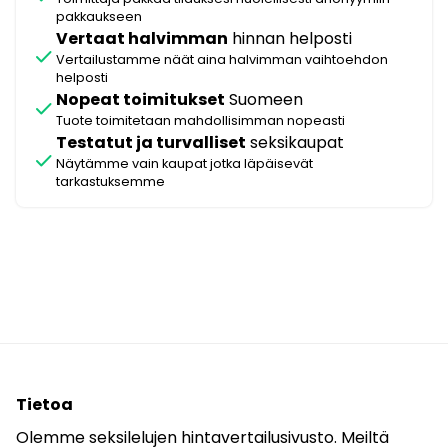
pakkaukseen
Vertaat halvimman
hinnan helposti
check
Vertailustamme näät aina halvimman vaihtoehdon
helposti
Nopeat toimitukset
Suomeen
check
Tuote toimitetaan mahdollisimman nopeasti
Testatut ja turvalliset
seksikaupat
check
Näytämme vain kaupat jotka läpäisevät
tarkastuksemme
Tietoa
Olemme seksilelujen hintavertailusivusto. Meiltä