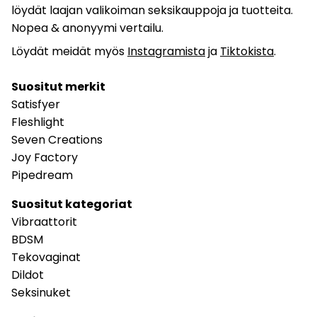
löydät laajan valikoiman seksikauppoja ja tuotteita.
Nopea & anonyymi vertailu.
Löydät meidät myös
Instagramista
ja
Tiktokista
.
Suositut merkit
Satisfyer
Fleshlight
Seven Creations
Joy Factory
Pipedream
Suositut kategoriat
Vibraattorit
BDSM
Tekovaginat
Dildot
Seksinuket