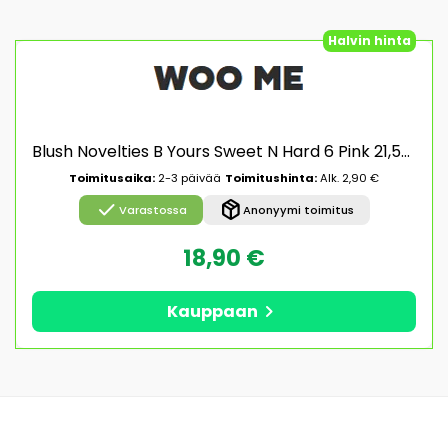
Halvin hinta
Blush Novelties B Yours Sweet N Hard 6 Pink 21,5cm Dildo
Toimitusaika:
2-3 päivää
Toimitushinta:
Alk. 2,90 €
check
package_2
Varastossa
Anonyymi toimitus
18,90 €
chevron_right
Kauppaan