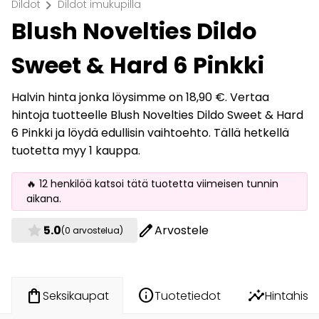
chevron_right
Dildot
Dildot imukupilla
Blush Novelties Dildo
Sweet & Hard 6 Pinkki
Halvin hinta jonka löysimme on 18,90 €. Vertaa
hintoja tuotteelle Blush Novelties Dildo Sweet & Hard
6 Pinkki ja löydä edullisin vaihtoehto. Tällä hetkellä
tuotetta myy 1 kauppa.
🔥 12 henkilöä katsoi tätä tuotetta viimeisen tunnin
aikana.
star
edit
5.0
Arvostele
(0 arvostelua)
info
insights
shopping_bag
Tuotetiedot
Hintahisto
Seksikaupat