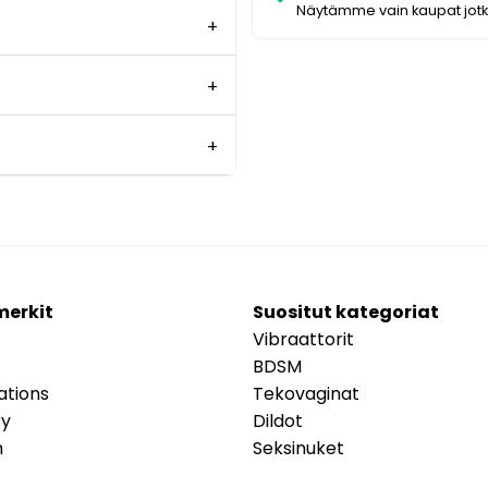
Näytämme vain kaupat jot
merkit
Suositut kategoriat
Vibraattorit
BDSM
ations
Tekovaginat
ry
Dildot
m
Seksinuket