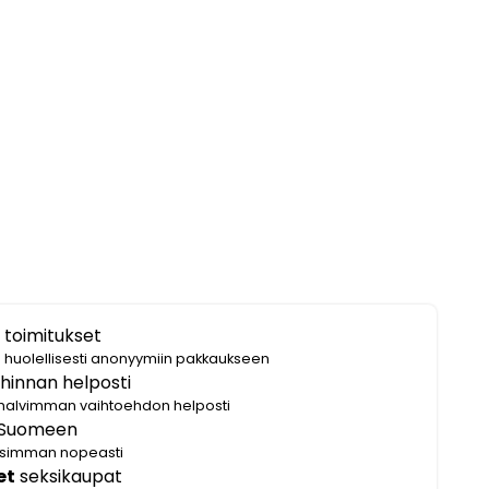
 toimitukset
i huolellisesti anonyymiin pakkaukseen
hinnan helposti
halvimman vaihtoehdon helposti
Suomeen
lisimman nopeasti
et
seksikaupat