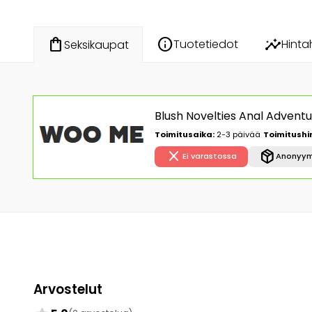
info
insights
shopping_bag
Tuotetiedot
Hinta
Seksikaupat
Blush Novelties Anal Advent
Toimitusaika:
2-3 päivää
Toimitushi
close
package_2
Ei varastossa
Anonyym
Arvostelut