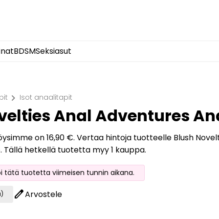
inat
BDSM
Seksiasut
chevron_right
pit
Isot anaalitapit
velties Anal Adventures A
löysimme on 16,90 €. Vertaa hintoja tuotteelle Blush Nove
o. Tällä hetkellä tuotetta myy 1 kauppa.
oi tätä tuotetta viimeisen tunnin aikana.
edit
Arvostele
a)