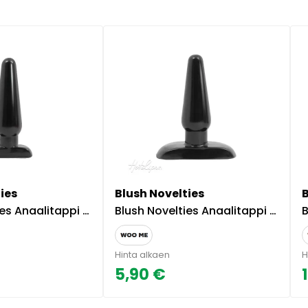
ies
Blush Novelties
ppi Anal Adventures Iso Musta
Blush Novelties Anaalitappi Anal Adventures Pieni Musta
B
Hinta alkaen
H
5,90 €