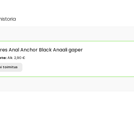
historia
ures Anal Anchor Black Anaali gaper
nta:
Alk. 2,90 €
i toimitus