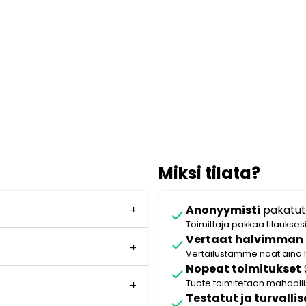
Miksi tilata?
Anonyymisti
pakatut
check
Toimittaja pakkaa tilaukses
Vertaat halvimman
check
Vertailustamme näät aina 
Nopeat toimitukset
check
Tuote toimitetaan mahdol
Testatut ja turvallis
check