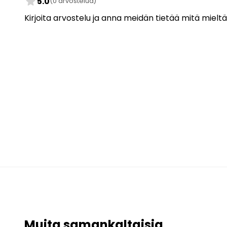
star
5.0
(0 arvostelua)
Kirjoita arvostelu ja anna meidän tietää mitä mieltä
Muita samankaltaisia