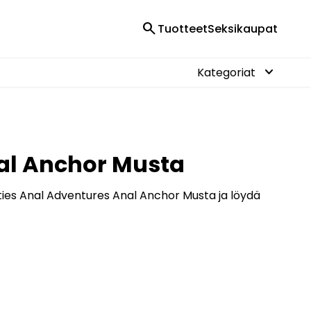
search
Tuotteet
Seksikaupat
keyboard_arrow_down
Kategoriat
nal Anchor Musta
lties Anal Adventures Anal Anchor Musta ja löydä