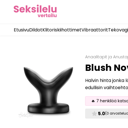
Etusivu
Dildot
Klitoriskiihottimet
Vibraattorit
Tekovag
Anaalitapit ja Anusta
Blush No
Halvin hinta jonka 
edullisin vaihtoeht
🔥 7 henkilöä kats
star
5.0
(0 arvostelu