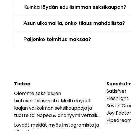
Kuinka löydän edullisimman seksikaupan?
Asun ulkomailla, onko tilaus mahdollista?
Paljonko toimitus maksaa?
Tietoa
Suositut 
Satisfyer
Olemme seksilelujen
Fleshlight
hintavertailusivusto. Meiltä löydät
Seven Cre
laajan valikoiman seksikauppoja ja
Joy Facto
tuotteita. Nopea & anonyymi vertailu.
Pipedrea
Löydät meidät myös
Instagramista
ja