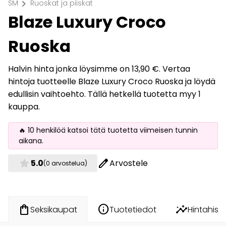
chevron_right
SM
Ruoskat ja piiskat
Blaze Luxury Croco
Ruoska
Halvin hinta jonka löysimme on 13,90 €. Vertaa
hintoja tuotteelle Blaze Luxury Croco Ruoska ja löydä
edullisin vaihtoehto. Tällä hetkellä tuotetta myy 1
kauppa.
🔥 10 henkilöä katsoi tätä tuotetta viimeisen tunnin
aikana.
star
edit
5.0
Arvostele
(0 arvostelua)
info
insights
shopping_bag
Tuotetiedot
Hintahisto
Seksikaupat