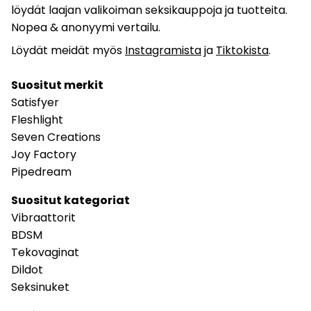
löydät laajan valikoiman seksikauppoja ja tuotteita.
Nopea & anonyymi vertailu.
Löydät meidät myös
Instagramista
ja
Tiktokista
.
Suositut merkit
Satisfyer
Fleshlight
Seven Creations
Joy Factory
Pipedream
Suositut kategoriat
Vibraattorit
BDSM
Tekovaginat
Dildot
Seksinuket