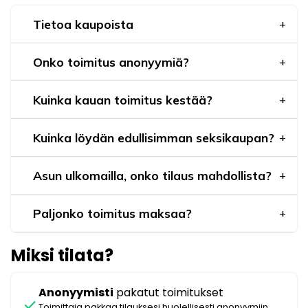
Tietoa kaupoista
Onko toimitus anonyymiä?
Kuinka kauan toimitus kestää?
Kuinka löydän edullisimman seksikaupan?
Asun ulkomailla, onko tilaus mahdollista?
Paljonko toimitus maksaa?
Miksi tilata?
Anonyymisti
pakatut toimitukset
check
Toimittaja pakkaa tilauksesi huolellisesti anonyymiin