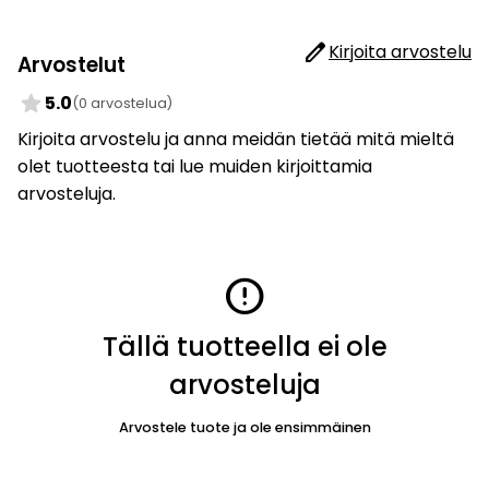
edit
Kirjoita arvostelu
Arvostelut
star
5.0
(0 arvostelua)
Kirjoita arvostelu ja anna meidän tietää mitä mieltä
olet tuotteesta tai lue muiden kirjoittamia
arvosteluja.
error
Tällä tuotteella ei ole
arvosteluja
Arvostele tuote ja ole ensimmäinen