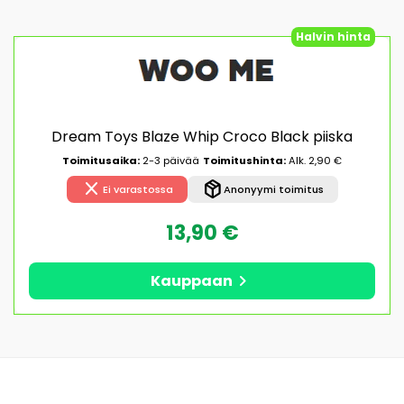
Halvin hinta
Dream Toys Blaze Whip Croco Black piiska
Toimitusaika:
2-3 päivää
Toimitushinta:
Alk. 2,90 €
close
package_2
Ei varastossa
Anonyymi toimitus
13,90 €
chevron_right
Kauppaan