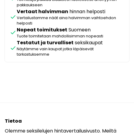
pakkaukseen
Vertaat halvimman
hinnan helposti
check
Vertailustamme näät aina halvimman vaihtoehdon
helposti
Nopeat toimitukset
Suomeen
check
Tuote toimitetaan mahdollisimman nopeasti
Testatut ja turvalliset
seksikaupat
check
Näytämme vain kaupat jotka läpäisevät
tarkastuksemme
Tietoa
Olemme seksilelujen hintavertailusivusto. Meiltä