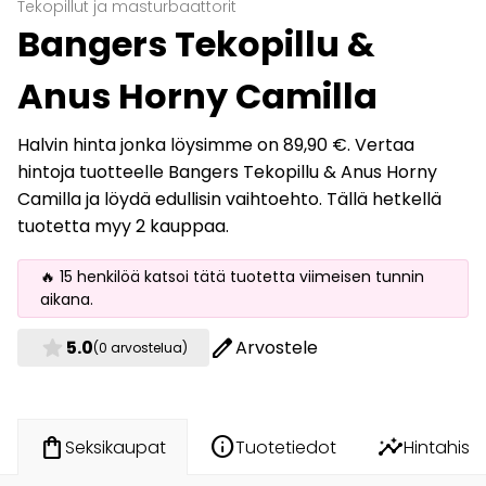
Tekopillut ja masturbaattorit
Bangers Tekopillu &
Anus Horny Camilla
Halvin hinta jonka löysimme on 89,90 €. Vertaa
hintoja tuotteelle Bangers Tekopillu & Anus Horny
Camilla ja löydä edullisin vaihtoehto. Tällä hetkellä
tuotetta myy 2 kauppaa.
🔥 15 henkilöä katsoi tätä tuotetta viimeisen tunnin
aikana.
star
edit
5.0
Arvostele
(0 arvostelua)
info
insights
shopping_bag
Tuotetiedot
Hintahisto
Seksikaupat