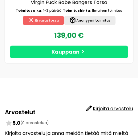
Virgin Fuck Babe Bangers Torso
Toimitusaika:
1-3 päivää
Toimitushinta:
Ilmainen toimitus
close
package_2
Ei varastossa
Anonyymi toimitus
139,00 €
chevron_right
Kauppaan
edit
Kirjoita arvostelu
Arvostelut
star
5.0
(0 arvostelua)
Kirjoita arvostelu ja anna meidän tietää mitä mieltä