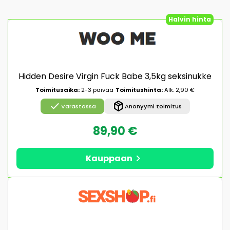
Halvin hinta
Hidden Desire Virgin Fuck Babe 3,5kg seksinukke
Toimitusaika:
2-3 päivää
Toimitushinta:
Alk. 2,90 €
check
package_2
Varastossa
Anonyymi toimitus
89,90 €
chevron_right
Kauppaan