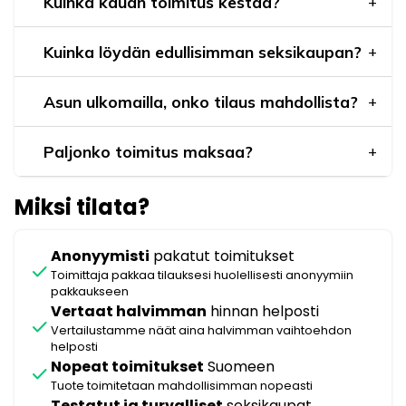
Kuinka kauan toimitus kestää?
Kuinka löydän edullisimman seksikaupan?
Asun ulkomailla, onko tilaus mahdollista?
Paljonko toimitus maksaa?
Miksi tilata?
Anonyymisti
pakatut toimitukset
check
Toimittaja pakkaa tilauksesi huolellisesti anonyymiin
pakkaukseen
Vertaat halvimman
hinnan helposti
check
Vertailustamme näät aina halvimman vaihtoehdon
helposti
Nopeat toimitukset
Suomeen
check
Tuote toimitetaan mahdollisimman nopeasti
Testatut ja turvalliset
seksikaupat