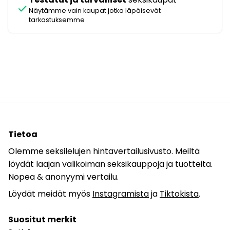
check
Näytämme vain kaupat jotka läpäisevät
tarkastuksemme
Tietoa
Olemme seksilelujen hintavertailusivusto. Meiltä
löydät laajan valikoiman seksikauppoja ja tuotteita.
Nopea & anonyymi vertailu.
Löydät meidät myös
Instagramista
ja
Tiktokista
.
Suositut merkit