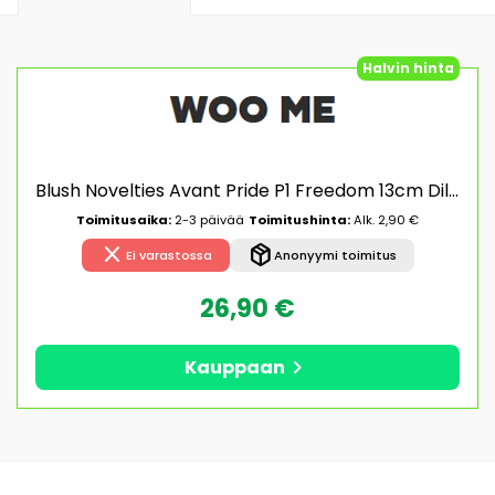
Halvin hinta
Blush Novelties Avant Pride P1 Freedom 13cm Dildo
Toimitusaika:
2-3 päivää
Toimitushinta:
Alk. 2,90 €
close
package_2
Ei varastossa
Anonyymi toimitus
26,90 €
chevron_right
Kauppaan