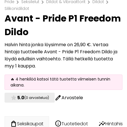
chevron_right
chevron_right
chevron_right
chevron_right
Pride
Seksilelut
Dildot & Vibraattorit
Dildot
Silikonidildot
Avant - Pride P1 Freedom
Dildo
Halvin hinta jonka löysimme on 26,90 €. Vertaa
hintoja tuotteelle Avant - Pride P1 Freedom Dildo ja
löydä edullisin vaihtoehto. Tällä hetkellä tuotetta
myy 1 kauppa.
🔥 4 henkilöä katsoi tätä tuotetta viimeisen tunnin
aikana.
star
edit
5.0
Arvostele
(0 arvostelua)
info
insights
shopping_bag
Tuotetiedot
Hintahisto
Seksikaupat