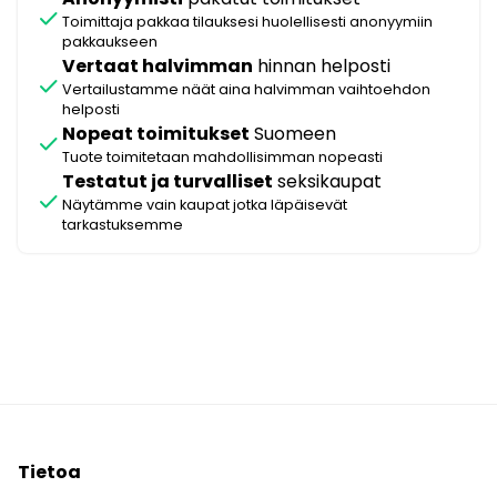
check
Toimittaja pakkaa tilauksesi huolellisesti anonyymiin
pakkaukseen
Vertaat halvimman
hinnan helposti
check
Vertailustamme näät aina halvimman vaihtoehdon
helposti
Nopeat toimitukset
Suomeen
check
Tuote toimitetaan mahdollisimman nopeasti
Testatut ja turvalliset
seksikaupat
check
Näytämme vain kaupat jotka läpäisevät
tarkastuksemme
Tietoa