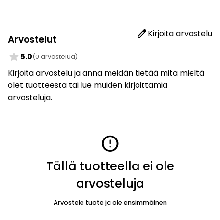
edit
Kirjoita arvostelu
Arvostelut
star
5.0
(0 arvostelua)
Kirjoita arvostelu ja anna meidän tietää mitä mieltä
olet tuotteesta tai lue muiden kirjoittamia
arvosteluja.
error
Tällä tuotteella ei ole
arvosteluja
Arvostele tuote ja ole ensimmäinen