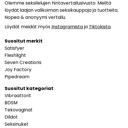
Olemme seksilelujen hintavertailusivusto. Meiltä
löydät laajan valikoiman seksikauppoja ja tuotteita.
Nopea & anonyymi vertailu.
Löydät meidät myös
Instagramista
ja
Tiktokista
.
Suositut merkit
Satisfyer
Fleshlight
Seven Creations
Joy Factory
Pipedream
Suositut kategoriat
Vibraattorit
BDSM
Tekovaginat
Dildot
Seksinuket