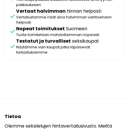
pakkaukseen
Vertaat halvimman
hinnan helposti
check
Vertailustamme näät aina halvimman vaihtoehdon
helposti
Nopeat toimitukset
Suomeen
check
Tuote toimitetaan mahdollisimman nopeasti
Testatut ja turvalliset
seksikaupat
check
Näytämme vain kaupat jotka läpäisevät
tarkastuksemme
Tietoa
Olemme seksilelujen hintavertailusivusto. Meiltä