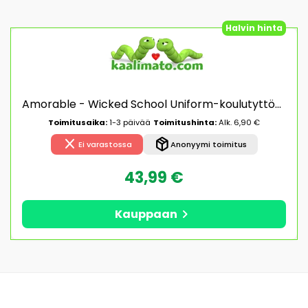
Halvin hinta
Amorable - Wicked School Uniform-koulutyttöasu, moniosainen, houkutteleva, laadukas, roolileikkeihin
Toimitusaika:
1-3 päivää
Toimitushinta:
Alk. 6,90 €
close
package_2
Ei varastossa
Anonyymi toimitus
43,99 €
chevron_right
Kauppaan