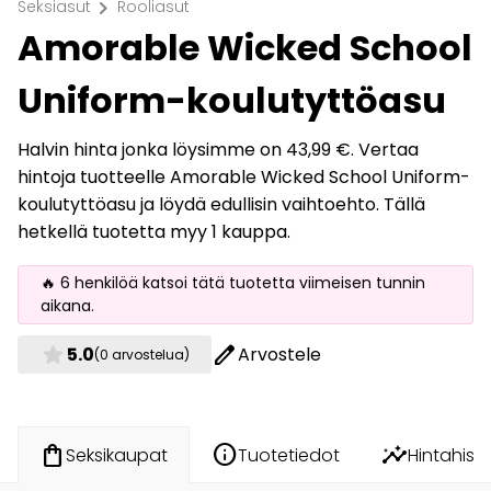
chevron_right
Seksiasut
Rooliasut
Amorable Wicked School
Uniform-koulutyttöasu
Halvin hinta jonka löysimme on 43,99 €. Vertaa
hintoja tuotteelle Amorable Wicked School Uniform-
koulutyttöasu ja löydä edullisin vaihtoehto. Tällä
hetkellä tuotetta myy 1 kauppa.
🔥 6 henkilöä katsoi tätä tuotetta viimeisen tunnin
aikana.
star
edit
5.0
Arvostele
(0 arvostelua)
info
insights
shopping_bag
Tuotetiedot
Hintahisto
Seksikaupat