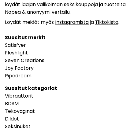
löydät laajan valikoiman seksikauppoja ja tuotteita.
Nopea & anonyymi vertailu.
Löydät meidät myös
Instagramista
ja
Tiktokista
.
Suositut merkit
Satisfyer
Fleshlight
Seven Creations
Joy Factory
Pipedream
Suositut kategoriat
Vibraattorit
BDSM
Tekovaginat
Dildot
Seksinuket