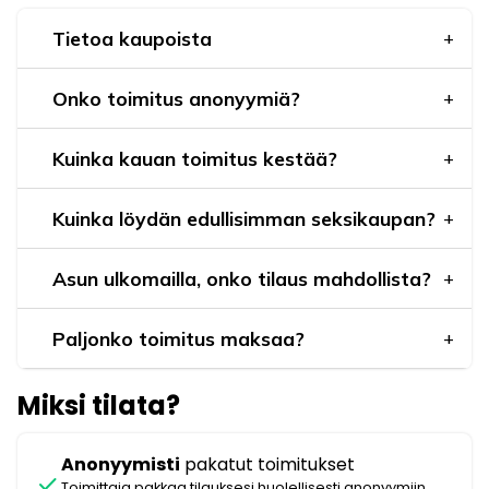
Tietoa kaupoista
Onko toimitus anonyymiä?
Kuinka kauan toimitus kestää?
Kuinka löydän edullisimman seksikaupan?
Asun ulkomailla, onko tilaus mahdollista?
Paljonko toimitus maksaa?
Miksi tilata?
Anonyymisti
pakatut toimitukset
check
Toimittaja pakkaa tilauksesi huolellisesti anonyymiin