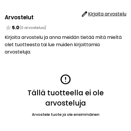
edit
Kirjoita arvostelu
Arvostelut
star
5.0
(0 arvostelua)
Kirjoita arvostelu ja anna meidän tietää mitä mieltä
olet tuotteesta tai lue muiden kirjoittamia
arvosteluja.
error
Tällä tuotteella ei ole
arvosteluja
Arvostele tuote ja ole ensimmäinen