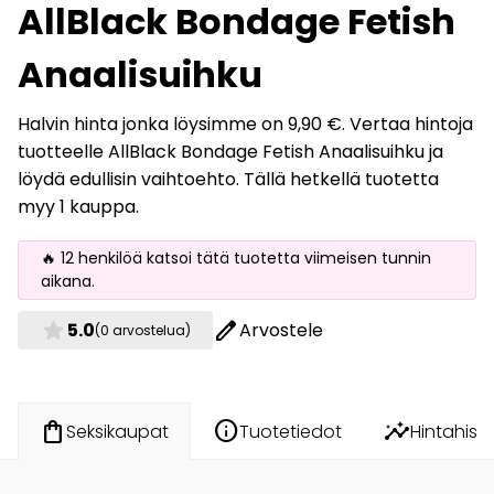
AllBlack Bondage Fetish
Anaalisuihku
Halvin hinta jonka löysimme on 9,90 €. Vertaa hintoja
tuotteelle AllBlack Bondage Fetish Anaalisuihku ja
löydä edullisin vaihtoehto. Tällä hetkellä tuotetta
myy 1 kauppa.
🔥 12 henkilöä katsoi tätä tuotetta viimeisen tunnin
aikana.
star
edit
5.0
Arvostele
(0 arvostelua)
info
insights
shopping_bag
Tuotetiedot
Hintahisto
Seksikaupat