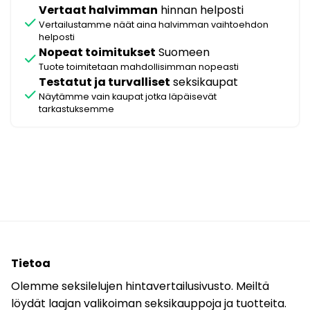
Vertaat halvimman
hinnan helposti
check
Vertailustamme näät aina halvimman vaihtoehdon
helposti
Nopeat toimitukset
Suomeen
check
Tuote toimitetaan mahdollisimman nopeasti
Testatut ja turvalliset
seksikaupat
check
Näytämme vain kaupat jotka läpäisevät
tarkastuksemme
Tietoa
Olemme seksilelujen hintavertailusivusto. Meiltä
löydät laajan valikoiman seksikauppoja ja tuotteita.