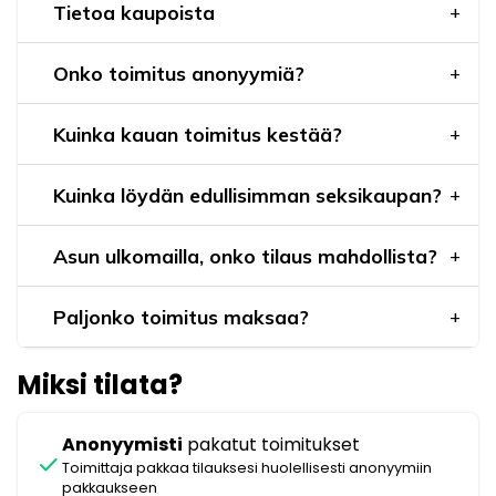
Tietoa kaupoista
Onko toimitus anonyymiä?
Kuinka kauan toimitus kestää?
Kuinka löydän edullisimman seksikaupan?
Asun ulkomailla, onko tilaus mahdollista?
Paljonko toimitus maksaa?
Miksi tilata?
Anonyymisti
pakatut toimitukset
check
Toimittaja pakkaa tilauksesi huolellisesti anonyymiin
pakkaukseen