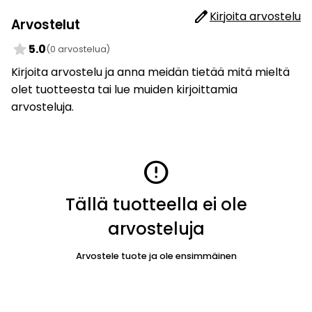
edit
Kirjoita arvostelu
Arvostelut
star
5.0
(0 arvostelua)
Kirjoita arvostelu ja anna meidän tietää mitä mieltä
olet tuotteesta tai lue muiden kirjoittamia
arvosteluja.
error
Tällä tuotteella ei ole
arvosteluja
Arvostele tuote ja ole ensimmäinen