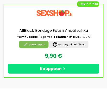
Halvin hinta
AllBlack Bondage Fetish Anaalisuihku
Toimitusaika:
1-3 päivää
Toimitushinta:
Alk. 4,90 €
check
package_2
Varastossa
Anonyymi toimitus
9,90 €
chevron_right
Kauppaan