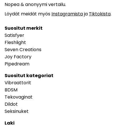
Nopea & anonyymi vertailu.
Löydät meidät myös
Instagramista
ja
Tiktokista
.
Suositut merkit
Satisfyer
Fleshlight
Seven Creations
Joy Factory
Pipedream
Suositut kategoriat
Vibraattorit
BDSM
Tekovaginat
Dildot
Seksinuket
Laki