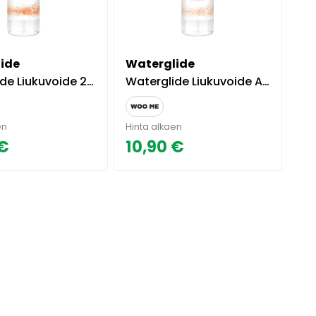
ide
Waterglide
iukuvoide 2 in 1 300ml.
Waterglide Liukuvoide Aloe Vera 300ml.
en
Hinta alkaen
 €
10,90 €