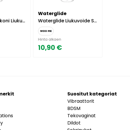
Waterglide
 Siliconeglide 250ml
Waterglide Liukuvoide Suklaa 300ml.
Hinta alkaen
10,90 €
merkit
Suositut kategoriat
Vibraattorit
BDSM
ations
Tekovaginat
ry
Dildot