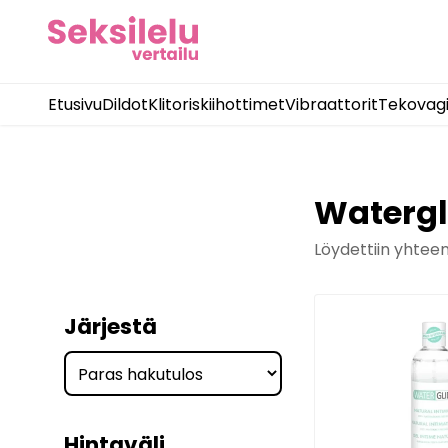
Etusivu
Dildot
Klitoriskiihottimet
Vibraattorit
Tekovag
Watergl
Löydettiin yhtee
Järjestä
Hintaväli