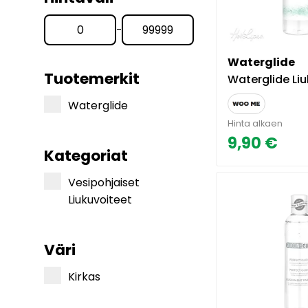
-
Waterglide
Tuotemerkit
Waterglide Liukuvoide Na
Waterglide
Hinta alkaen
9,90 €
Kategoriat
Vesipohjaiset
Liukuvoiteet
Väri
Kirkas