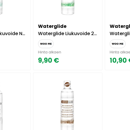
Waterglide
Watergl
tural Gel 300ml.
Waterglide Liukuvoide 2 in 1 Aloe Vera
Waterglide L
Hinta alkaen
Hinta alka
9,90 €
10,90