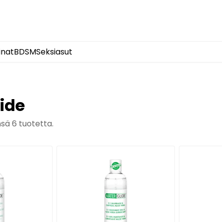
inat
BDSM
Seksiasut
ide
nsä
6
tuotetta.