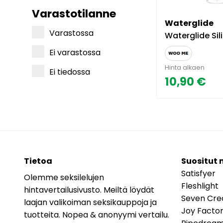
Varastotilanne
Waterglide
Varastossa
Waterglide Silikoni Liukuvoide
Ei varastossa
Hinta alkaen
Ei tiedossa
10,90 €
Tietoa
Suositut 
Satisfyer
Olemme seksilelujen
Fleshlight
hintavertailusivusto. Meiltä löydät
Seven Cre
laajan valikoiman seksikauppoja ja
Joy Facto
tuotteita. Nopea & anonyymi vertailu.