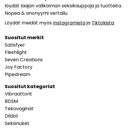
löydät laajan valikoiman seksikauppoja ja tuotteita.
Nopea & anonyymi vertailu.
Löydät meidät myös
Instagramista
ja
Tiktokista
.
Suositut merkit
Satisfyer
Fleshlight
Seven Creations
Joy Factory
Pipedream
Suositut kategoriat
Vibraattorit
BDSM
Tekovaginat
Dildot
Seksinuket