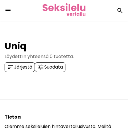
menu
search
Uniq
Löydettiin yhteensä
0
tuotetta.
sort
tune
Järjestä
Suodata
Tietoa
Olemme seksilelujen hintavertailusivusto. Meiltä