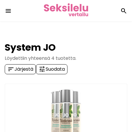
menu
search
System JO
Löydettiin yhteensä
4
tuotetta.
sort
tune
Järjestä
Suodata