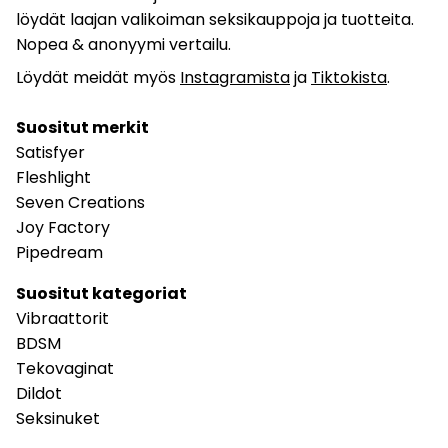
löydät laajan valikoiman seksikauppoja ja tuotteita.
Nopea & anonyymi vertailu.
Löydät meidät myös
Instagramista
ja
Tiktokista
.
Suositut merkit
Satisfyer
Fleshlight
Seven Creations
Joy Factory
Pipedream
Suositut kategoriat
Vibraattorit
BDSM
Tekovaginat
Dildot
Seksinuket