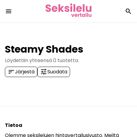
menu
search
Steamy Shades
Löydettiin yhteensä
0
tuotetta.
sort
tune
Järjestä
Suodata
Tietoa
Olemme seksilelujen hintavertailusivusto. Meiltä