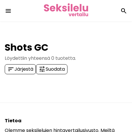
menu
search
Shots GC
Löydettiin yhteensä
0
tuotetta.
sort
tune
Järjestä
Suodata
Tietoa
Olemme seksilelujen hintavertailusivusto. Meiltä