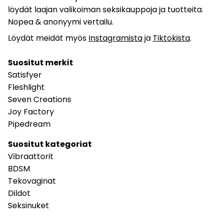
löydät laajan valikoiman seksikauppoja ja tuotteita.
Nopea & anonyymi vertailu.
Löydät meidät myös
Instagramista
ja
Tiktokista
.
Suositut merkit
Satisfyer
Fleshlight
Seven Creations
Joy Factory
Pipedream
Suositut kategoriat
Vibraattorit
BDSM
Tekovaginat
Dildot
Seksinuket