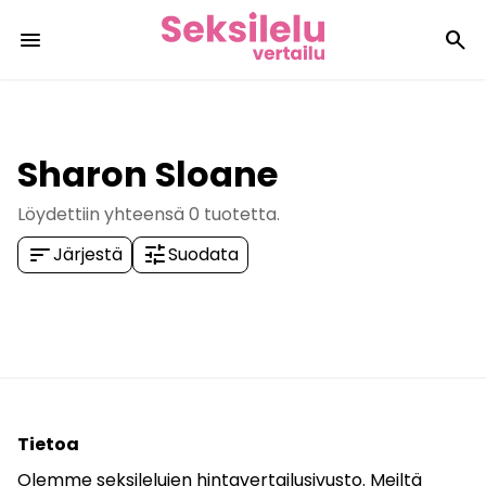
menu
search
Sharon Sloane
Löydettiin yhteensä
0
tuotetta.
sort
tune
Järjestä
Suodata
Tietoa
Olemme seksilelujen hintavertailusivusto. Meiltä