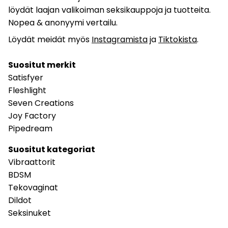
löydät laajan valikoiman seksikauppoja ja tuotteita.
Nopea & anonyymi vertailu.
Löydät meidät myös
Instagramista
ja
Tiktokista
.
Suositut merkit
Satisfyer
Fleshlight
Seven Creations
Joy Factory
Pipedream
Suositut kategoriat
Vibraattorit
BDSM
Tekovaginat
Dildot
Seksinuket