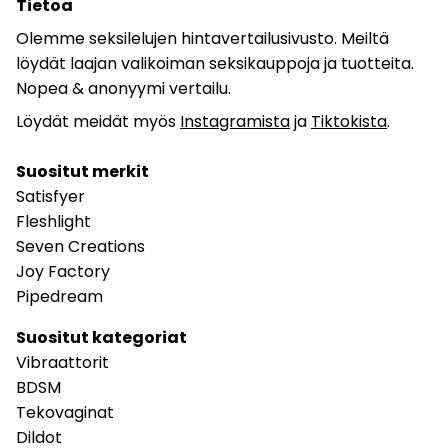
Tietoa
Olemme seksilelujen hintavertailusivusto. Meiltä
löydät laajan valikoiman seksikauppoja ja tuotteita.
Nopea & anonyymi vertailu.
Löydät meidät myös
Instagramista
ja
Tiktokista
.
Suositut merkit
Satisfyer
Fleshlight
Seven Creations
Joy Factory
Pipedream
Suositut kategoriat
Vibraattorit
BDSM
Tekovaginat
Dildot