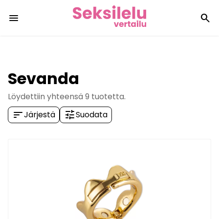
menu
search
Sevanda
Löydettiin yhteensä
9
tuotetta.
sort
tune
Järjestä
Suodata