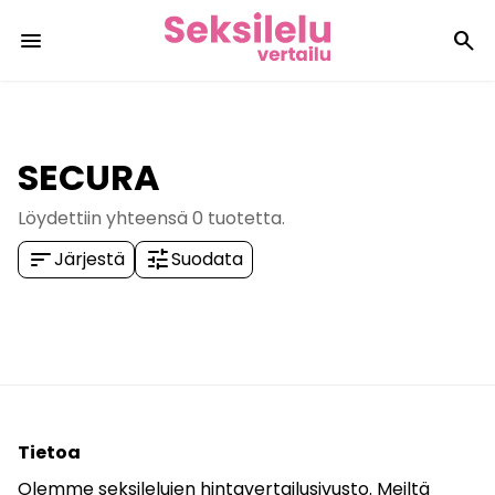
menu
search
SECURA
Löydettiin yhteensä
0
tuotetta.
sort
tune
Järjestä
Suodata
Tietoa
Olemme seksilelujen hintavertailusivusto. Meiltä