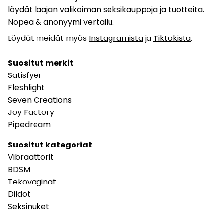
löydät laajan valikoiman seksikauppoja ja tuotteita.
Nopea & anonyymi vertailu.
Löydät meidät myös
Instagramista
ja
Tiktokista
.
Suositut merkit
Satisfyer
Fleshlight
Seven Creations
Joy Factory
Pipedream
Suositut kategoriat
Vibraattorit
BDSM
Tekovaginat
Dildot
Seksinuket