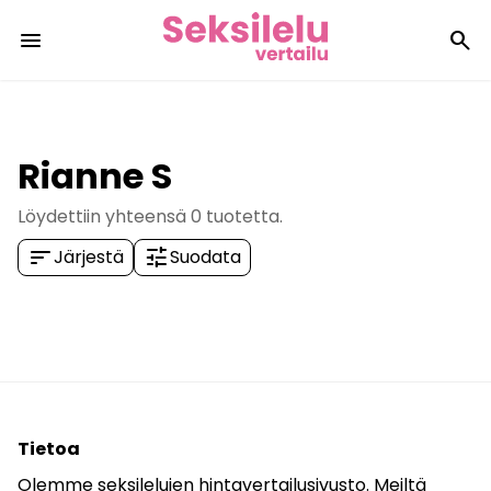
menu
search
Rianne S
Löydettiin yhteensä
0
tuotetta.
sort
tune
Järjestä
Suodata
Tietoa
Olemme seksilelujen hintavertailusivusto. Meiltä