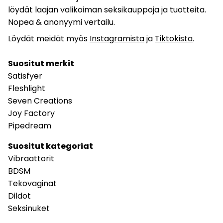
löydät laajan valikoiman seksikauppoja ja tuotteita.
Nopea & anonyymi vertailu.
Löydät meidät myös
Instagramista
ja
Tiktokista
.
Suositut merkit
Satisfyer
Fleshlight
Seven Creations
Joy Factory
Pipedream
Suositut kategoriat
Vibraattorit
BDSM
Tekovaginat
Dildot
Seksinuket