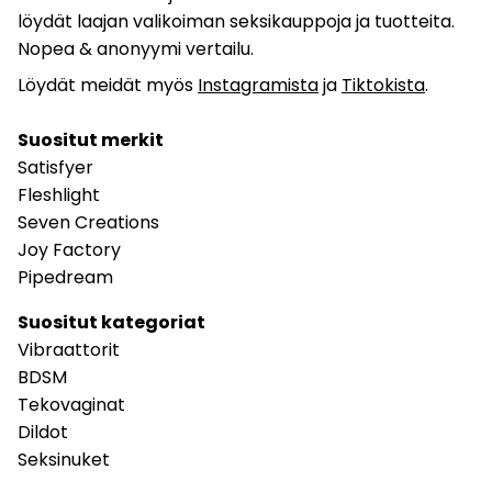
löydät laajan valikoiman seksikauppoja ja tuotteita.
Nopea & anonyymi vertailu.
Löydät meidät myös
Instagramista
ja
Tiktokista
.
Suositut merkit
Satisfyer
Fleshlight
Seven Creations
Joy Factory
Pipedream
Suositut kategoriat
Vibraattorit
BDSM
Tekovaginat
Dildot
Seksinuket