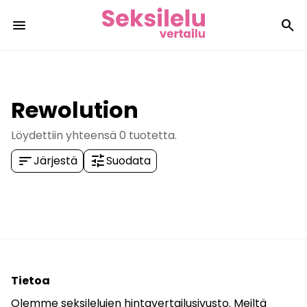
menu
search
Rewolution
Löydettiin yhteensä
0
tuotetta.
sort
tune
Järjestä
Suodata
Tietoa
Olemme seksilelujen hintavertailusivusto. Meiltä