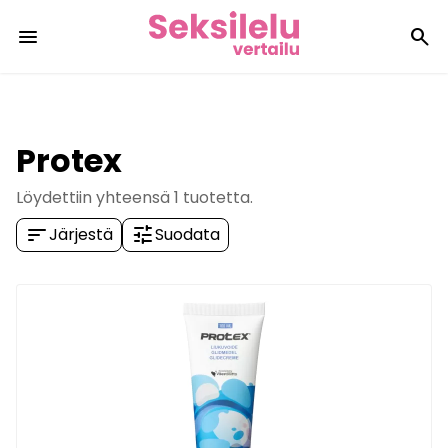
menu
search
Protex
Löydettiin yhteensä
1
tuotetta.
sort
tune
Järjestä
Suodata