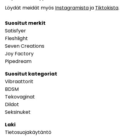
Löydät meidät myös
Instagramista
ja
Tiktokista
.
Suositut merkit
Satisfyer
Fleshlight
Seven Creations
Joy Factory
Pipedream
Suositut kategoriat
Vibraattorit
BDSM
Tekovaginat
Dildot
Seksinuket
Laki
Tietosuojakäytäntö