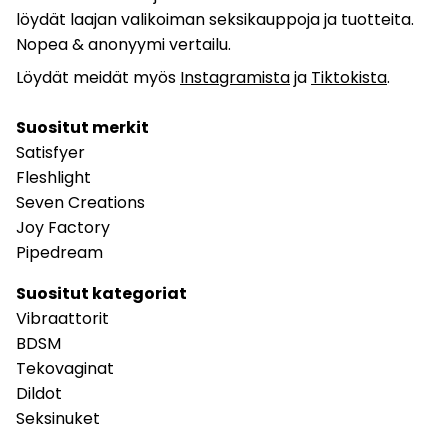
löydät laajan valikoiman seksikauppoja ja tuotteita.
Nopea & anonyymi vertailu.
Löydät meidät myös
Instagramista
ja
Tiktokista
.
Suositut merkit
Satisfyer
Fleshlight
Seven Creations
Joy Factory
Pipedream
Suositut kategoriat
Vibraattorit
BDSM
Tekovaginat
Dildot
Seksinuket