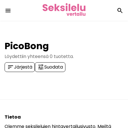
menu
search
PicoBong
Löydettiin yhteensä
0
tuotetta.
sort
tune
Järjestä
Suodata
Tietoa
Olemme seksilelujen hintavertailusivusto. Meiltä