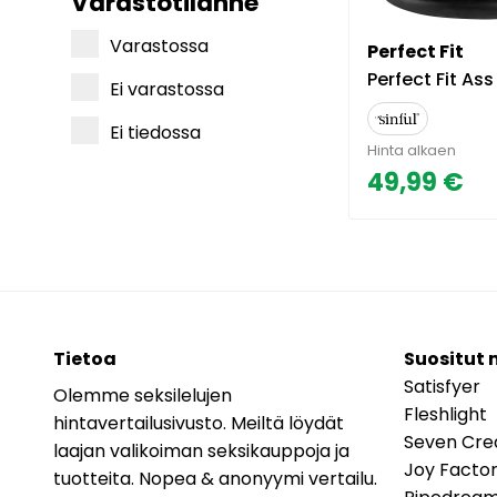
Varastotilanne
Varastossa
Perfect Fit
Perfect Fit Ass Tunnel Plug Is
Ei varastossa
Ei tiedossa
Hinta alkaen
49,99 €
Tietoa
Suositut 
Satisfyer
Olemme seksilelujen
Fleshlight
hintavertailusivusto. Meiltä löydät
Seven Cre
laajan valikoiman seksikauppoja ja
Joy Facto
tuotteita. Nopea & anonyymi vertailu.