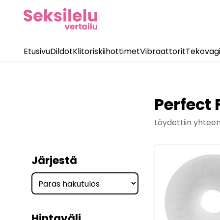
Etusivu
Dildot
Klitoriskiihottimet
Vibraattorit
Tekovag
Perfect F
Löydettiin yhtee
Järjestä
Hintaväli