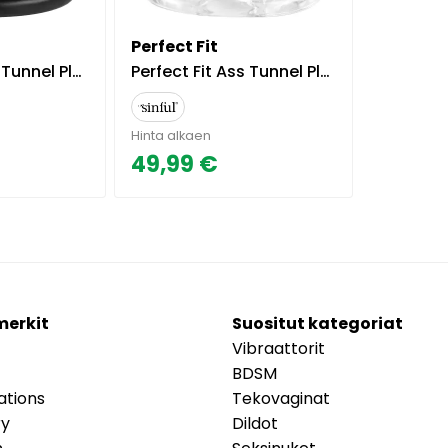
Perfect Fit
o Anustappi - Musta
Perfect Fit Ass Tunnel Plug Iso Anustappi - Kirkas
Hinta alkaen
49,99 €
merkit
Suositut kategoriat
Vibraattorit
BDSM
ations
Tekovaginat
ry
Dildot