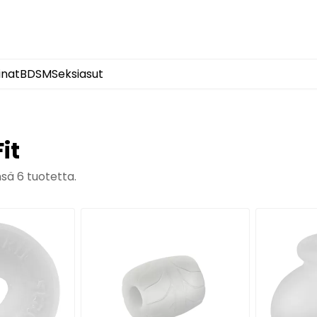
inat
BDSM
Seksiasut
it
nsä
6
tuotetta.