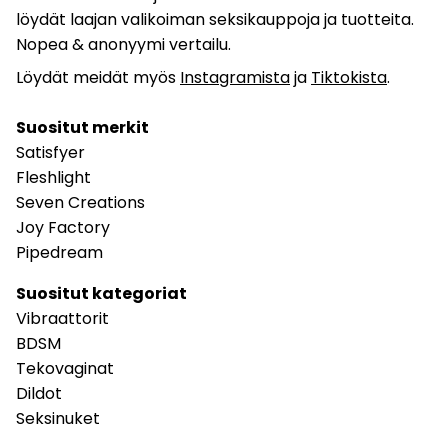
löydät laajan valikoiman seksikauppoja ja tuotteita.
Nopea & anonyymi vertailu.
Löydät meidät myös
Instagramista
ja
Tiktokista
.
Suositut merkit
Satisfyer
Fleshlight
Seven Creations
Joy Factory
Pipedream
Suositut kategoriat
Vibraattorit
BDSM
Tekovaginat
Dildot
Seksinuket