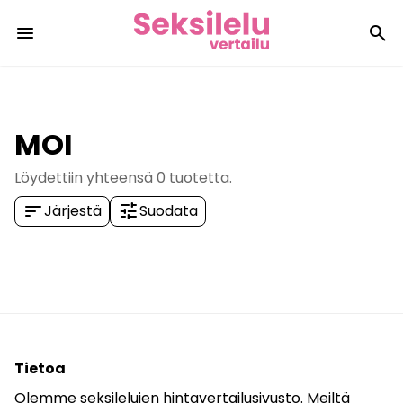
menu
search
MOI
Löydettiin yhteensä
0
tuotetta.
sort
tune
Järjestä
Suodata
Tietoa
Olemme seksilelujen hintavertailusivusto. Meiltä