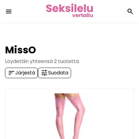
menu
search
MissO
Löydettiin yhteensä
2
tuotetta.
sort
tune
Järjestä
Suodata