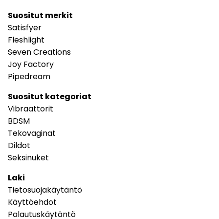
Suositut merkit
Satisfyer
Fleshlight
Seven Creations
Joy Factory
Pipedream
Suositut kategoriat
Vibraattorit
BDSM
Tekovaginat
Dildot
Seksinuket
Laki
Tietosuojakäytäntö
Käyttöehdot
Palautuskäytäntö