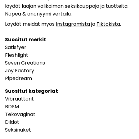
löydät laajan valikoiman seksikauppoja ja tuotteita.
Nopea & anonyymi vertailu.
Löydät meidät myös
Instagramista
ja
Tiktokista
.
Suositut merkit
Satisfyer
Fleshlight
Seven Creations
Joy Factory
Pipedream
Suositut kategoriat
Vibraattorit
BDSM
Tekovaginat
Dildot
Seksinuket