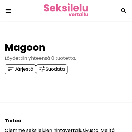
menu
search
Magoon
Löydettiin yhteensä
0
tuotetta.
sort
tune
Järjestä
Suodata
Tietoa
Olemme seksilelujen hintavertailusivusto. Meiltä