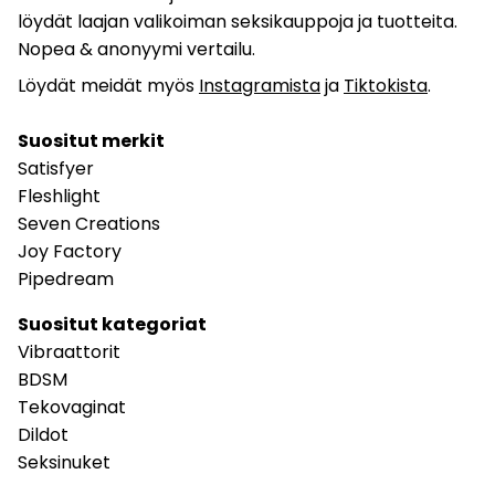
löydät laajan valikoiman seksikauppoja ja tuotteita.
Nopea & anonyymi vertailu.
Löydät meidät myös
Instagramista
ja
Tiktokista
.
Suositut merkit
Satisfyer
Fleshlight
Seven Creations
Joy Factory
Pipedream
Suositut kategoriat
Vibraattorit
BDSM
Tekovaginat
Dildot
Seksinuket