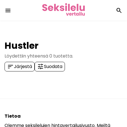
menu
search
Hustler
Löydettiin yhteensä
0
tuotetta.
sort
tune
Järjestä
Suodata
Tietoa
Olemme seksilelujen hintavertailusivusto. Meiltä