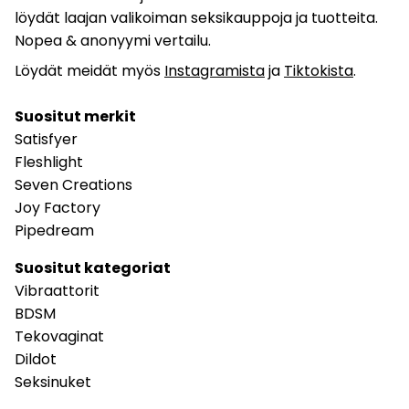
löydät laajan valikoiman seksikauppoja ja tuotteita.
Nopea & anonyymi vertailu.
Löydät meidät myös
Instagramista
ja
Tiktokista
.
Suositut merkit
Satisfyer
Fleshlight
Seven Creations
Joy Factory
Pipedream
Suositut kategoriat
Vibraattorit
BDSM
Tekovaginat
Dildot
Seksinuket