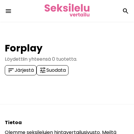
menu
search
Forplay
Löydettiin yhteensä
0
tuotetta.
sort
tune
Järjestä
Suodata
Tietoa
Olemme seksilelujen hintavertailusivusto. Meiltä