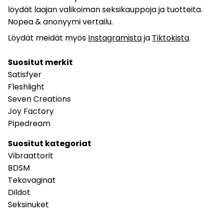
löydät laajan valikoiman seksikauppoja ja tuotteita.
Nopea & anonyymi vertailu.
Löydät meidät myös
Instagramista
ja
Tiktokista
.
Suositut merkit
Satisfyer
Fleshlight
Seven Creations
Joy Factory
Pipedream
Suositut kategoriat
Vibraattorit
BDSM
Tekovaginat
Dildot
Seksinuket