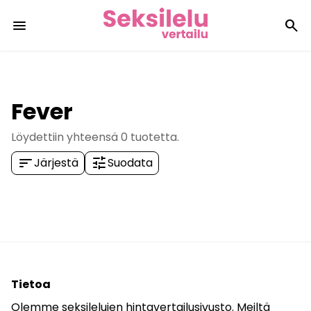
menu
search
Fever
Löydettiin yhteensä
0
tuotetta.
sort
tune
Järjestä
Suodata
Tietoa
Olemme seksilelujen hintavertailusivusto. Meiltä