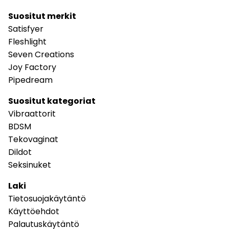
Suositut merkit
Satisfyer
Fleshlight
Seven Creations
Joy Factory
Pipedream
Suositut kategoriat
Vibraattorit
BDSM
Tekovaginat
Dildot
Seksinuket
Laki
Tietosuojakäytäntö
Käyttöehdot
Palautuskäytäntö