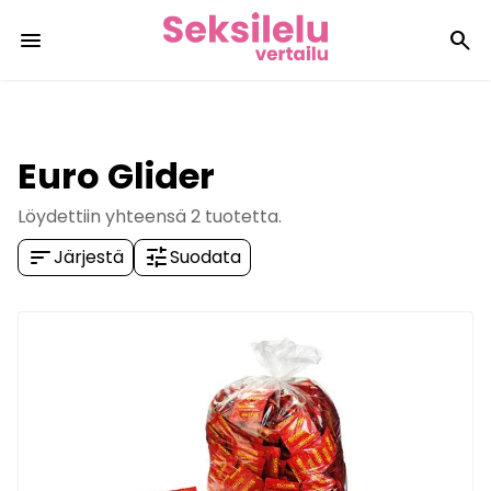
menu
search
Euro Glider
Löydettiin yhteensä
2
tuotetta.
sort
tune
Järjestä
Suodata