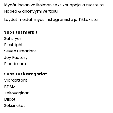
löydät laajan valikoiman seksikauppoja ja tuotteita.
Nopea & anonyymi vertailu.
Löydät meidät myös
Instagramista
ja
Tiktokista
.
Suositut merkit
Satisfyer
Fleshlight
Seven Creations
Joy Factory
Pipedream
Suositut kategoriat
Vibraattorit
BDSM
Tekovaginat
Dildot
Seksinuket