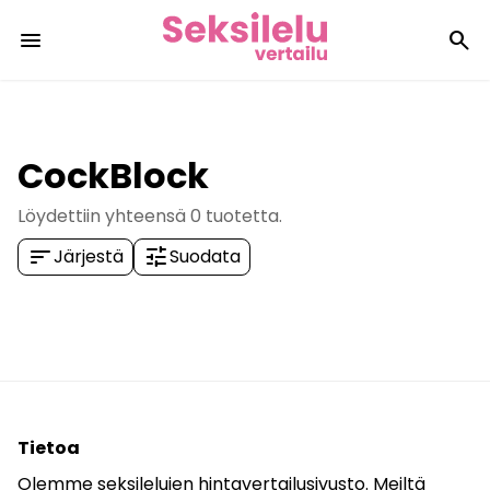
menu
search
CockBlock
Löydettiin yhteensä
0
tuotetta.
sort
tune
Järjestä
Suodata
Tietoa
Olemme seksilelujen hintavertailusivusto. Meiltä