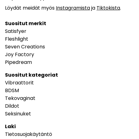
Löydät meidät myös
Instagramista
ja
Tiktokista
.
Suositut merkit
Satisfyer
Fleshlight
Seven Creations
Joy Factory
Pipedream
Suositut kategoriat
Vibraattorit
BDSM
Tekovaginat
Dildot
Seksinuket
Laki
Tietosuojakäytäntö