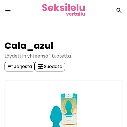
menu
search
Cala_azul
Löydettiin yhteensä
1
tuotetta.
sort
tune
Järjestä
Suodata