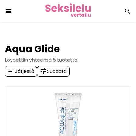
menu
search
Aqua Glide
Löydettiin yhteensä
5
tuotetta.
sort
tune
Järjestä
Suodata