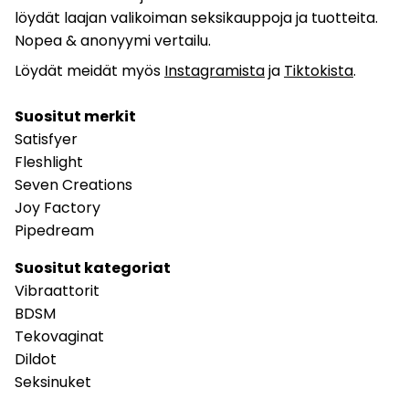
löydät laajan valikoiman seksikauppoja ja tuotteita.
Nopea & anonyymi vertailu.
Löydät meidät myös
Instagramista
ja
Tiktokista
.
Suositut merkit
Satisfyer
Fleshlight
Seven Creations
Joy Factory
Pipedream
Suositut kategoriat
Vibraattorit
BDSM
Tekovaginat
Dildot
Seksinuket