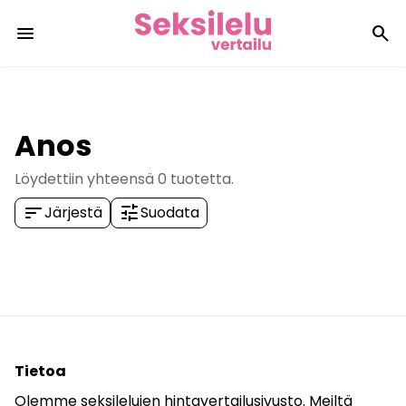
menu
search
Anos
Löydettiin yhteensä
0
tuotetta.
sort
tune
Järjestä
Suodata
Tietoa
Olemme seksilelujen hintavertailusivusto. Meiltä