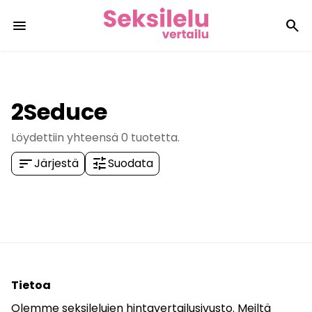
menu
search
2Seduce
Löydettiin yhteensä
0
tuotetta.
sort
tune
Järjestä
Suodata
Tietoa
Olemme seksilelujen hintavertailusivusto. Meiltä