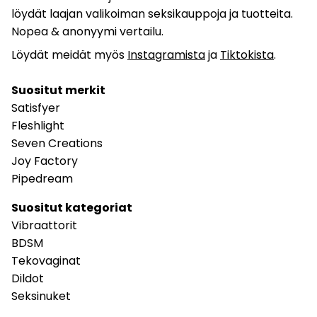
löydät laajan valikoiman seksikauppoja ja tuotteita.
Nopea & anonyymi vertailu.
Löydät meidät myös
Instagramista
ja
Tiktokista
.
Suositut merkit
Satisfyer
Fleshlight
Seven Creations
Joy Factory
Pipedream
Suositut kategoriat
Vibraattorit
BDSM
Tekovaginat
Dildot
Seksinuket