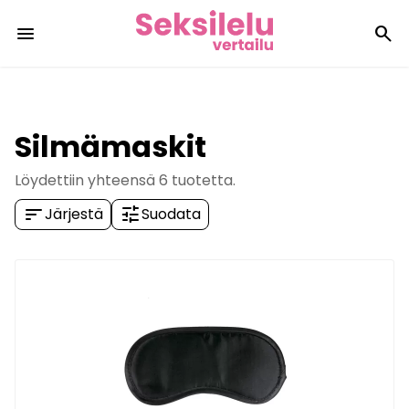
menu
search
Silmämaskit
Löydettiin yhteensä
6
tuotetta.
sort
tune
Järjestä
Suodata