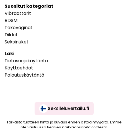
Suositut kategoriat
Vibraattorit
BDSM
Tekovaginat
Dildot
Seksinuket
Laki
Tietosuojakäytäntö
Käyttöehdot
Palautuskäytäntö
Seksileluvertailu.fi
Tarkasta tuotteen hinta ja kuvaus ennen ostoa myyjältä. Emme
ole vastuussa tietojen paikkaansapitävyydestä