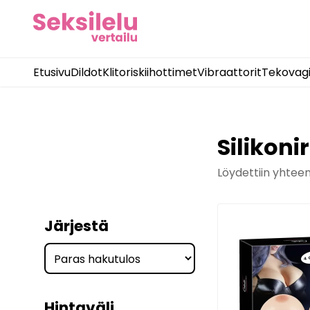
Etusivu
Dildot
Klitoriskiihottimet
Vibraattorit
Tekovag
Silikoni
Löydettiin yhtee
Järjestä
Hintaväli