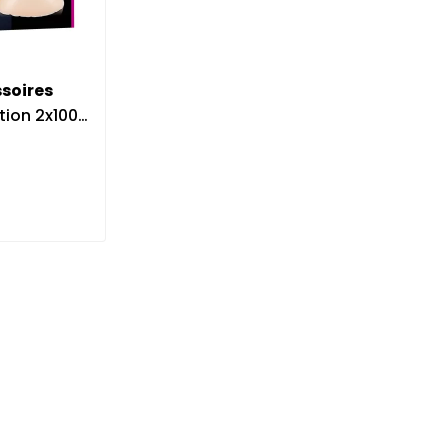
ssoires
0g Silikonirinnat