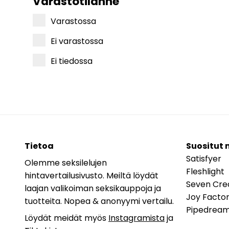
Varastotilanne
Varastossa
Ei varastossa
Ei tiedossa
Tietoa
Suositut 
Satisfyer
Olemme seksilelujen
Fleshlight
hintavertailusivusto. Meiltä löydät
Seven Cre
laajan valikoiman seksikauppoja ja
Joy Facto
tuotteita. Nopea & anonyymi vertailu.
Pipedrea
Löydät meidät myös
Instagramista
ja