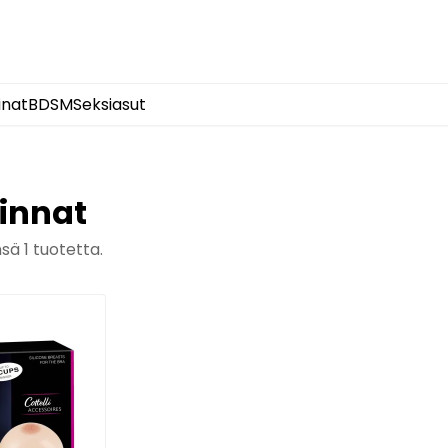
inat
BDSM
Seksiasut
rinnat
nsä
1
tuotetta.