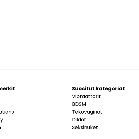
merkit
Suositut kategoriat
Vibraattorit
BDSM
ations
Tekovaginat
ry
Dildot
m
Seksinuket