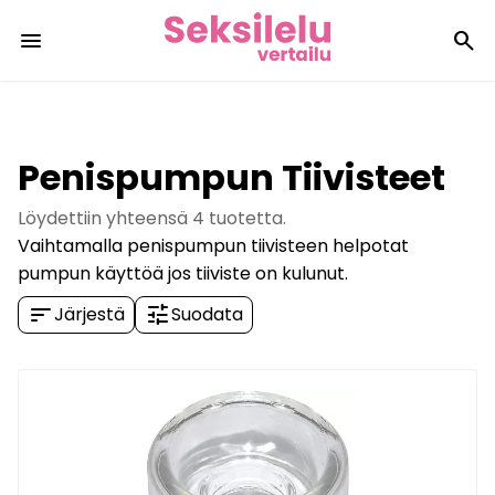
menu
search
Penispumpun Tiivisteet
Löydettiin yhteensä
4
tuotetta.
Vaihtamalla penispumpun tiivisteen helpotat
pumpun käyttöä jos tiiviste on kulunut.
sort
tune
Järjestä
Suodata