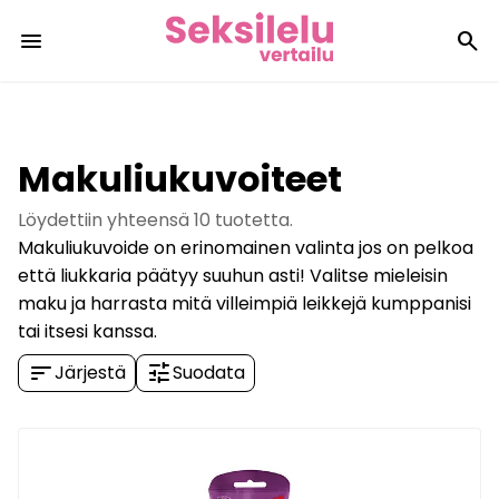
menu
search
Makuliukuvoiteet
Löydettiin yhteensä
10
tuotetta.
Makuliukuvoide on erinomainen valinta jos on pelkoa
että liukkaria päätyy suuhun asti! Valitse mieleisin
maku ja harrasta mitä villeimpiä leikkejä kumppanisi
tai itsesi kanssa.
sort
tune
Järjestä
Suodata