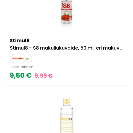
Stimul8
Stimul8 - S8 makuliukuvoide, 50 ml, eri makuvaihtoehtoja, herkullinen, raikas tuoksu, pitkään luistava, vesipohjainen
Hinta alkaen
9,50 €
9,99 €