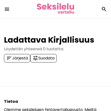
menu
search
Ladattava Kirjallisuus
Löydettiin yhteensä
0
tuotetta.
sort
tune
Järjestä
Suodata
Tietoa
Olemme seksilelujen hintavertailusivusto. Meiltä