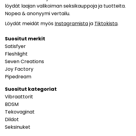
löydät laajan valikoiman seksikauppoja ja tuotteita.
Nopea & anonyymi vertailu.
Löydät meidät myös
Instagramista
ja
Tiktokista
.
Suositut merkit
Satisfyer
Fleshlight
Seven Creations
Joy Factory
Pipedream
Suositut kategoriat
Vibraattorit
BDSM
Tekovaginat
Dildot
Seksinuket