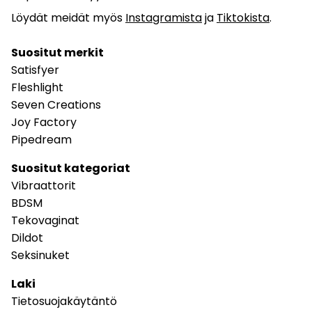
Löydät meidät myös
Instagramista
ja
Tiktokista
.
Suositut merkit
Satisfyer
Fleshlight
Seven Creations
Joy Factory
Pipedream
Suositut kategoriat
Vibraattorit
BDSM
Tekovaginat
Dildot
Seksinuket
Laki
Tietosuojakäytäntö