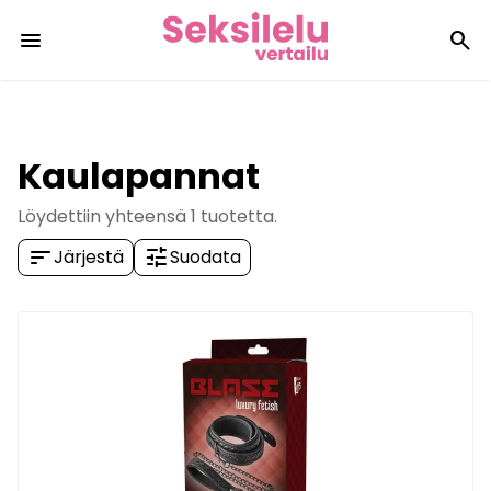
menu
search
Kaulapannat
Löydettiin yhteensä
1
tuotetta.
sort
tune
Järjestä
Suodata