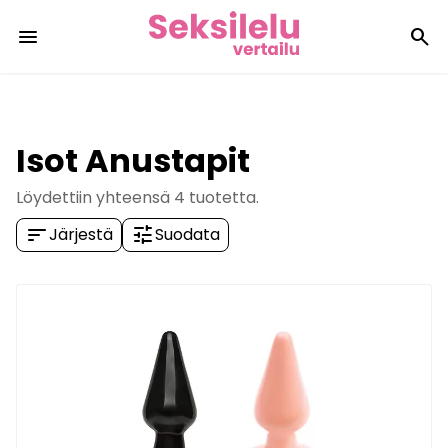
menu
search
Isot Anustapit
Löydettiin yhteensä
4
tuotetta.
sort
tune
Järjestä
Suodata